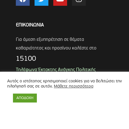
ΕΠΙΚΟΙΝΩΝΙΑ
Για άμεση εξυπηρέτηση σε θέματα
καθαριότητας και πρασίνου καλέστε στο
15100
Τηλέφωνα Έκτακτης Ανάγκης Πολιτικής
Προστασίας
Αυτός ο ιστότοπος χρησιμοποιεί cookies για να βελιτώσει την
πλοήγησή σας σε αυτόν.
Μάθετε περισσότερα
Αντιδήμαρχος
Λύκος Παναγιώτης
Θωμάς Ρουμπάκος
(κιν. 6947966451)
ΑΠΟΔΟΧΗ