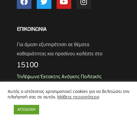
ΕΠΙΚΟΙΝΩΝΙΑ
Για άμεση εξυπηρέτηση σε θέματα
καθαριότητας και πρασίνου καλέστε στο
15100
Τηλέφωνα Έκτακτης Ανάγκης Πολιτικής
Προστασίας
Αυτός ο ιστότοπος χρησιμοποιεί cookies για να βελιτώσει την
Αντιδήμαρχος
Λύκος Παναγιώτης
πλοήγησή σας σε αυτόν.
Μάθετε περισσότερα
Θωμάς Ρουμπάκος
(κιν. 6947966451)
ΑΠΟΔΟΧΗ