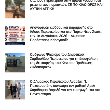
Ο Δήμος Περιστερίου στην πρώτη γραμμή στα
μέτωπα των πυρκαγιών. ΣΕ ΠΟΙΚΙΛΟ ΟΡΟΣ ΚΑΙ
ΔΥΤΙΚΗ ΑΤΤΙΚΗ
Απαγόρευση εισόδου και παραμονής στο
Άλσος Περιστερίου και στο Πάρκο Νέας Ζωής,
την 1η Αυγούστου 2026 – Ακύρωση
Παράστασης Καραγκιόζη
Ομόφωνο Ψήφισμα του Δημοτικού
Συμβουλίου Περιστερίου για τη διασφάλιση
της λειτουργίας του Κέντρου Πρόληψης
«Οδοιπορικό»
Ο Δήμαρχος Περιστερίου Ανδρέας Π.
Παχατουρίδης συνεχάρη τον μαθητή ΑμεΑ
Χαράλαμπο Βαρελά για την εισαγωγή του στο
Πανεπιστήμιο