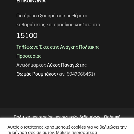
ΕΠΙΚΟΙΝΩΝΙΑ
Για άμεση εξυπηρέτηση σε θέματα
καθαριότητας και πρασίνου καλέστε στο
15100
Τηλέφωνα Έκτακτης Ανάγκης Πολιτικής
Προστασίας
Αντιδήμαρχος
Λύκος Παναγιώτης
Θωμάς Ρουμπάκος
(κιν. 6947966451)
Πολιτική προστασίας προσωπικών δεδομένων
-
Πολιτική
Επεξεργασίας Δεδομένων μέσω Συστήματος Βιντεοεπιτήρησης
Αυτός ο ιστότοπος χρησιμοποιεί cookies για να βελιτώσει την
πλοήγησή σας σε αυτόν.
Μάθετε περισσότερα
(CCTV)
-
Δήλωση Προσβασιμότητας