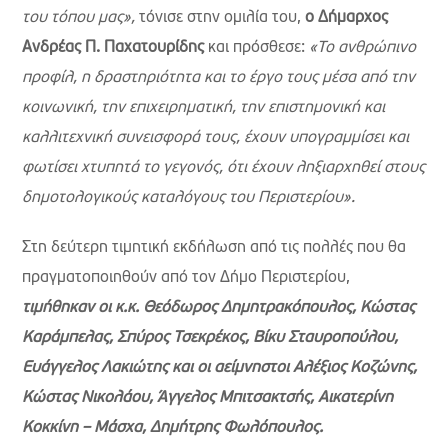
του τόπου μας»,
τόνισε στην ομιλία του,
ο Δήμαρχος
Ανδρέας Π. Παχατουρίδης
και πρόσθεσε:
«Το ανθρώπινο
προφίλ, η δραστηριότητα και το έργο τους μέσα από την
κοινωνική, την επιχειρηματική, την επιστημονική και
καλλιτεχνική συνεισφορά τους, έχουν υπογραμμίσει και
φωτίσει χτυπητά το γεγονός, ότι έχουν ληξιαρχηθεί στους
δημοτολογικούς καταλόγους του Περιστερίου».
Στη δεύτερη τιμητική εκδήλωση από τις πολλές που θα
πραγματοποιηθούν από τον Δήμο Περιστερίου,
τιμήθηκαν οι κ.κ. Θεόδωρος Δημητρακόπουλος, Κώστας
Καράμπελας,
Σπύρος Τσεκρέκος,
Βίκυ Σταυροπούλου,
Ευάγγελος Λακιώτης και οι αείμνηστοι Αλέξιος Κοζώνης,
Κώστας Νικολάου, Άγγελος Μπιτσακτσής, Αικατερίνη
Κοκκίνη – Μάσχα, Δημήτρης Φωλόπουλος.