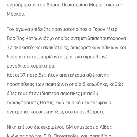
αντιδήμαρχος του Δήμου Περιστερίου Μαρία Τσιώτα –
Μάρκου.
Τον αγώνα επίδειξης πραγματοποίησε ο Γκραν Μετρ
Βασίλης Κοτρωνιάς ,ο οποίος αντιμετώπισε ταυτόχρονα
37 σκακιστές και σκακίστριες, διαφορετικών ηλικιών και
δυναμικότητας, χαρίζοντας μας ενα σιμουλτανέ
μοναδικού χαρακτήρα.
Και οι 37 πατρίδες, ήταν αποτέλεσμα αξιέπαινης
προσπάθειας των παικτών, η οποία δικαιώθηκε, καθώς
όλες τους ήταν ιδιαίτερα ποιοτικές με πολύ
ενδιαφέρουσες θέσεις, ενώ φυσικά δεν έλειψαν οι
ανατροπές και οι εκπλήξεις στα αποτελέσματα.
Νίκη επί του διακεκριμένου GM σημείωσε ο Λίβας
Ιωάννης από τον Σ.Ο. Περιστερίου και ισοπαλία ο