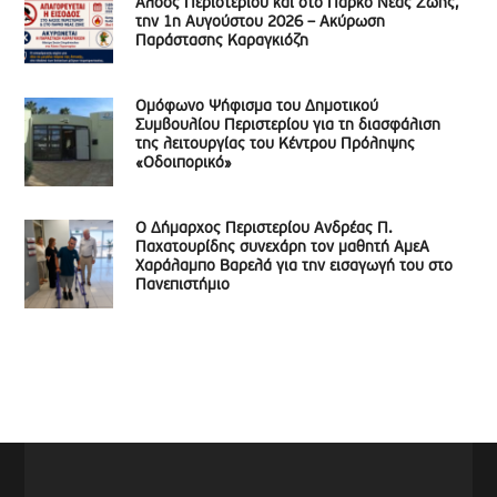
Άλσος Περιστερίου και στο Πάρκο Νέας Ζωής,
την 1η Αυγούστου 2026 – Ακύρωση
Παράστασης Καραγκιόζη
Ομόφωνο Ψήφισμα του Δημοτικού
Συμβουλίου Περιστερίου για τη διασφάλιση
της λειτουργίας του Κέντρου Πρόληψης
«Οδοιπορικό»
Ο Δήμαρχος Περιστερίου Ανδρέας Π.
Παχατουρίδης συνεχάρη τον μαθητή ΑμεΑ
Χαράλαμπο Βαρελά για την εισαγωγή του στο
Πανεπιστήμιο