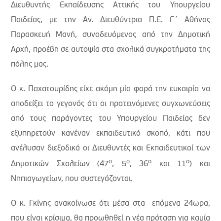
Διευθυντής Εκπαίδευσης Αττικής του Υπουργείου
Παιδείας, με την Αν. Διευθύντρια Π.Ε. Γ΄ Αθήνας
Παρασκευή Μανή, συνοδευόμενος από την Δημοτική
Αρχή, προέβη σε αυτοψία στα σχολικά συγκροτήματα της
πόλης μας.
Ο κ. Παχατουρίδης είχε ακόμη μία φορά την ευκαιρία να
αποδείξει το γεγονός ότι οι προτεινόμενες συγχωνεύσεις
από τους παράγοντες του Υπουργείου Παιδείας δεν
εξυπηρετούν κανέναν εκπαιδευτικό σκοπό, κάτι που
ανέλυσαν διεξοδικά οι Διευθυντές και Εκπαιδευτικοί των
ο
ο
ο
ο
Δημοτικών Σχολείων (47
, 5
, 36
και 11
) και
Νηπιαγωγείων, που συστεγάζονται.
Ο κ. Γκίνης ανακοίνωσε ότι μέσα στα επόμενα 24ωρα,
που είναι κρίσιμα, θα προωθηθεί η νέα πρόταση για καμία