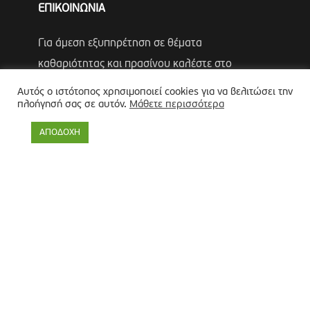
ΕΠΙΚΟΙΝΩΝΙΑ
Για άμεση εξυπηρέτηση σε θέματα
καθαριότητας και πρασίνου καλέστε στο
15100
Αυτός ο ιστότοπος χρησιμοποιεί cookies για να βελιτώσει την
πλοήγησή σας σε αυτόν.
Μάθετε περισσότερα
Τηλέφωνα Έκτακτης Ανάγκης Πολιτικής
ΑΠΟΔΟΧΗ
Προστασίας
Αντιδήμαρχος
Λύκος Παναγιώτης
Θωμάς Ρουμπάκος
(κιν. 6947966451)
Πολιτική προστασίας προσωπικών δεδομένων
-
Πολιτική
Επεξεργασίας Δεδομένων μέσω Συστήματος Βιντεοεπιτήρησης