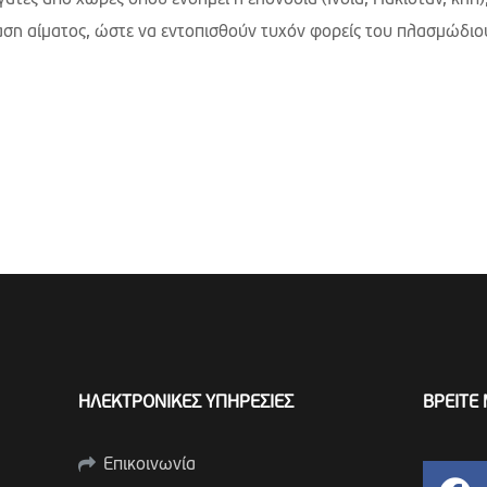
τες από χώρες όπου ενδημεί η ελονοσία (Ινδία, Πακιστάν, κλπ)
έταση αίματος, ώστε να εντοπισθούν τυχόν φορείς του πλασμώδιο
ΗΛΕΚΤΡΟΝΙΚΕΣ ΥΠΗΡΕΣΙΕΣ
ΒΡΕΙΤΕ 
Επικοινωνία