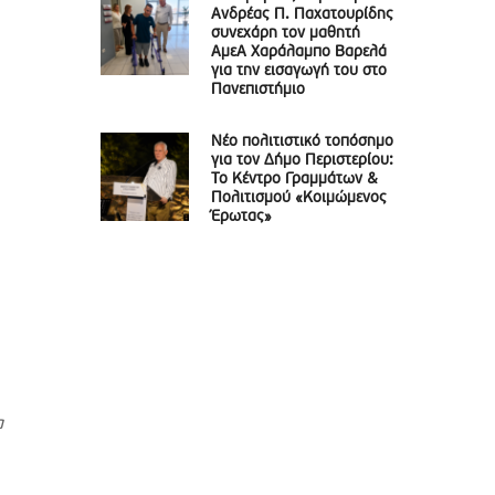
Ανδρέας Π. Παχατουρίδης
συνεχάρη τον μαθητή
ΑμεΑ Χαράλαμπο Βαρελά
για την εισαγωγή του στο
Πανεπιστήμιο
Νέο πολιτιστικό τοπόσημο
για τον Δήμο Περιστερίου:
Το Κέντρο Γραμμάτων &
Πολιτισμού «Κοιμώμενος
Έρωτας»
α