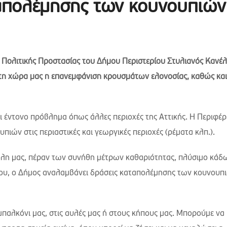
απολέμησης των κουνουπιών
Πολιτικής Προστασίας του Δήμου Περιστερίου Στυλιανός Κανέλ
 στη χώρα μας η επανεμφάνιση κρουσμάτων ελονοσίας, καθώς κα
ι έντονο πρόβλημα όπως άλλες περιοχές της Αττικής. Η Περιφέρε
ών στις περιαστικές και γεωργικές περιοχές (ρέματα κλπ.).
όλη μας, πέραν των συνήθη μέτρων καθαριότητας, πλύσιμο κάδ
ου, ο Δήμος αναλαμβάνει δράσεις καταπολέμησης των κουνουπ
μπαλκόνι μας, στις αυλές μας ή στους κήπους μας. Μπορούμε να