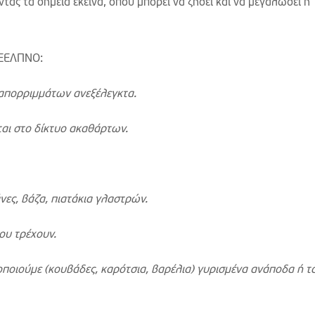
ς τα σημεία εκείνα, όπου μπορεί να ζήσει και να μεγαλώσει η
ΚΕΕΛΠΝΟ:
 απορριμμάτων ανεξέλεγκτα.
αι στο δίκτυο ακαθάρτων.
ες, βάζα, πιατάκια γλαστρών.
ου τρέχουν.
ποιούμε (κουβάδες, καρότσια, βαρέλια) γυρισμένα ανάποδα ή τ