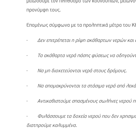
μειώσουμε τον πληθυσμό των κουνουπιών, μειώνοντα
προνύμφη τους.
Επομένως σύμφωνα με τα προληπτικά μέτρα του 
·
Δεν επιτρέπεται η ρίψη ακάθαρτων νερών και
·
Τα ακάθαρτα νερά πάσης φύσεως να οδηγούντ
·
Να μη διοχετεύονται νερά στους δρόμους.
·
Να απομακρύνονται τα στάσιμα νερά από λεκάν
·
Αντικαθιστούμε σπασμένους σωλήνες νερού π
·
Φυλάσσουμε τα δοχεία νερού που δεν χρησιμο
διατηρούμε καλυμμένα.