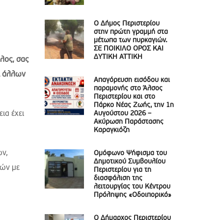
Ο Δήμος Περιστερίου
στην πρώτη γραμμή στα
μέτωπα των πυρκαγιών.
ΣΕ ΠΟΙΚΙΛΟ ΟΡΟΣ ΚΑΙ
ΔΥΤΙΚΗ ΑΤΤΙΚΗ
λος, σας
ι άλλων
Απαγόρευση εισόδου και
παραμονής στο Άλσος
Περιστερίου και στο
Πάρκο Νέας Ζωής, την 1η
ια έχει
Αυγούστου 2026 –
Ακύρωση Παράστασης
Καραγκιόζη
ων,
Ομόφωνο Ψήφισμα του
Δημοτικού Συμβουλίου
ιών με
Περιστερίου για τη
διασφάλιση της
λειτουργίας του Κέντρου
Πρόληψης «Οδοιπορικό»
Ο Δήμαρχος Περιστερίου