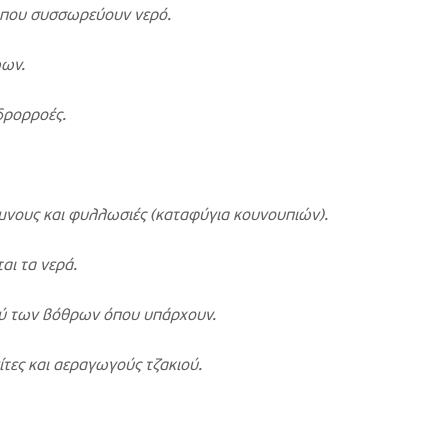
 που συσσωρεύουν νερό.
ώων.
δρορροές.
άμνους και φυλλωσιές (καταφύγια κουνουπιών).
αι τα νερά.
ού των βόθρων όπου υπάρχουν.
ίτες και αεραγωγούς τζακιού.