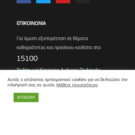
ΕΠΙΚΟΙΝΩΝΙΑ
Για άμεση εξυπηρέτηση σε θέματα
καθαριότητας και πρασίνου καλέστε στο
15100
Τηλέφωνα Έκτακτης Ανάγκης Πολιτικής
Προστασίας
Αυτός ο ιστότοπος χρησιμοποιεί cookies για να βελιτώσει την
πλοήγησή σας σε αυτόν.
Μάθετε περισσότερα
Αντιδήμαρχος
Λύκος Παναγιώτης
Θωμάς Ρουμπάκος
(κιν. 6947966451)
ΑΠΟΔΟΧΗ