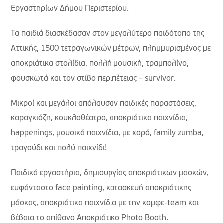
Εργαστηρίων Δήμου Περιστερίου.
Τα παιδιά διασκέδασαν στον μεγαλύτερο παιδότοπο της
Αττικής, 1500 τετραγωνικών μέτρων, πλημμυρισμένος με
αποκριάτικα στολίδια, πολλή μουσική, τραμπολίνο,
φουσκωτά και τον στίβο περιπέτειας – survivor.
Μικροί και μεγάλοι απόλαυσαν παιδικές παραστάσεις,
καραγκιόζη, κουκλοθέατρο, αποκριάτικα παιχνίδια,
happenings, μουσικά παιχνίδια, με χορό, family zumba,
τραγούδι και πολύ παιχνίδι!
Παιδικά εργαστήρια, δημιουργίας αποκριάτικων μασκών,
ευφάνταστο face painting, κατασκευή αποκριάτικης
μάσκας, αποκριάτικα παιχνίδια με την κομφε-team και
βέβαια το απίθανο Αποκριάτικο Photo Booth.