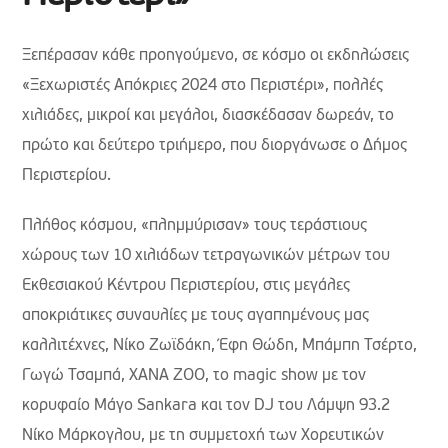
Ξεπέρασαν κάθε προηγούμενο, σε κόσμο οι εκδηλώσεις
«Ξεχωριστές Απόκριες 2024 στο Περιστέρι», πολλές
χιλιάδες, μικροί και μεγάλοι, διασκέδασαν δωρεάν, το
πρώτο και δεύτερο τριήμερο, που διοργάνωσε ο Δήμος
Περιστερίου.
Πλήθος κόσμου, «πλημμύρισαν» τους τεράστιους
χώρους των 10 χιλιάδων τετραγωνικών μέτρων του
Εκθεσιακού Κέντρου Περιστερίου, στις μεγάλες
αποκριάτικες συναυλίες με τους αγαπημένους μας
καλλιτέχνες, Νίκο Ζωϊδάκη, Έφη Θώδη, Μπάμπη Τσέρτο,
Γωγώ Τσαμπά, XANA ZOO, το magic show με τον
κορυφαίο Μάγο Sankara και τον DJ του Λάμψη 93.2
Νίκο Μάρκογλου, με τη συμμετοχή των Χορευτικών