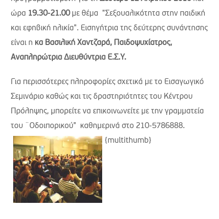
ώρα
19.30-21.00
με θέμα "Σεξουαλικότητα στην παιδική
και εφηβική ηλικία". Εισηγήτρια της δεύτερης συνάντησης
είναι η
κα Βασιλική Χαντζαρά, Παιδοψυχίατρος,
Αναπληρώτρια Διευθύντρια Ε.Σ.Υ.
Για περισσότερες πληροφορίες σχετικά με το Εισαγωγικό
Σεμινάριο καθώς και τις δραστηριότητες του Κέντρου
Πρόληψης, μπορείτε να επικοινωνείτε με την γραμματεία
του ¨Οδοιπορικού" καθημερινά στο 210-5786888.
{multithumb}