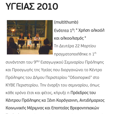
ΥΓΕΙΑΣ 2010
{multithumb}
η
Ενότητα 1
:
" Χρήση αλκοόλ
και αλκοολισμός "
Τη Δευτέρα 22 Μαρτίου
η
πραγματοποιήθηκε η 1
ου
συνάντηση του 9
Εισαγωγικού Σεμιναρίου Πρόληψης
και Προαγωγής της Υγείας που διοργανώνει το Κέντρο
Πρόληψης του Δήμου Περιστερίου "Οδοιπορικό" στο
ΚΥΒΕ Περιστερίου.
Την έναρξη του σεμιναρίου, όπως
κάθε χρόνο έτσι και φέτος, κήρυξε η
Πρόεδρος του
Κέντρου Πρόληψης κα Ξένη Κορόγιαννη, Αντιδήμαρχος
Κοινωνικής Μέριμνας και Εποπτείας Βρεφονηπιακών