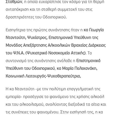
Σταθμών
, η οποία ευχαρίστησε τον κόσμο για τη θερμή
ανταπόκριση και τη σταθερή συμμετοχή του στις
δραστηριότητες του Οδοιπορικού.
Εισηγήτρια της πρώτης συνάντησης ήταν η
κα Γεωργία
Νταντούτη, Ψυχίατρος, Επιστημονικά Υπεύθυνη της
Μονάδας Απεξάρτησης Αλκοολικών Βραχείας Διάρκειας
του Ψ.Ν.Α. (Ψυχιατρικό Νοσοκομείο Αττικής)
. Το
συντονισμό της συνάντησης ανέλαβε η
Επιστημονικά
Υπεύθυνη του Οδοιπορικού
,
κα Μαρία Πελεκανάκη,
Κοινωνική Λειτουργός-Ψυχοθεραπεύτρια,
Η κα Νταντούτη -με την πολύτιμη επαγγελματική της
εμπειρία- προσέγγισε το φαινόμενο της χρήσης αλκοόλ
και του αλκοολισμού, αναλύοντας διεξοδικά τα αίτια και
τις συνέπειες του φαινομένου. Στην εισήγησή της, η κα