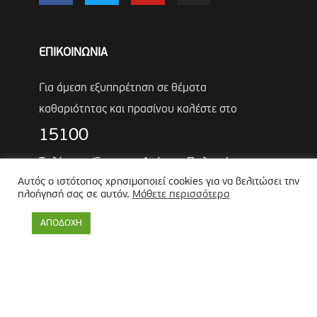
ΕΠΙΚΟΙΝΩΝΙΑ
Για άμεση εξυπηρέτηση σε θέματα
καθαριότητας και πρασίνου καλέστε στο
15100
Τηλέφωνα Έκτακτης Ανάγκης Πολιτικής
Αυτός ο ιστότοπος χρησιμοποιεί cookies για να βελιτώσει την
Προστασίας
πλοήγησή σας σε αυτόν.
Μάθετε περισσότερα
Αντιδήμαρχος
Λύκος Παναγιώτης
ΑΠΟΔΟΧΗ
Θωμάς Ρουμπάκος
(κιν. 6947966451)