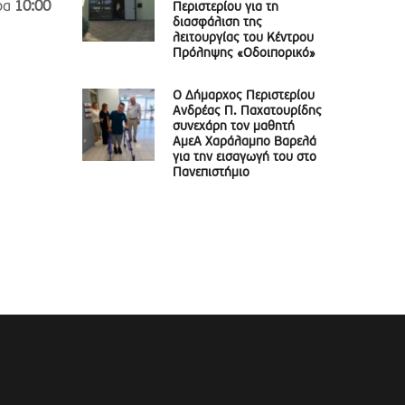
ρα
10:00
Περιστερίου για τη
διασφάλιση της
λειτουργίας του Κέντρου
Πρόληψης «Οδοιπορικό»
Ο Δήμαρχος Περιστερίου
Ανδρέας Π. Παχατουρίδης
συνεχάρη τον μαθητή
ΑμεΑ Χαράλαμπο Βαρελά
για την εισαγωγή του στο
Πανεπιστήμιο