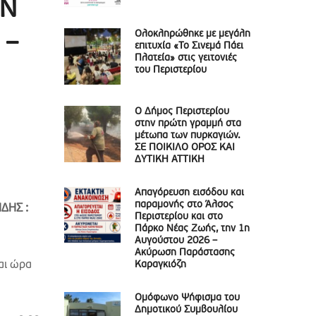
ΩΝ
Ολοκληρώθηκε με μεγάλη
 –
επιτυχία «Το Σινεμά Πάει
Πλατεία» στις γειτονιές
του Περιστερίου
Ο Δήμος Περιστερίου
στην πρώτη γραμμή στα
μέτωπα των πυρκαγιών.
ΣΕ ΠΟΙΚΙΛΟ ΟΡΟΣ ΚΑΙ
ΔΥΤΙΚΗ ΑΤΤΙΚΗ
Απαγόρευση εισόδου και
παραμονής στο Άλσος
ΔΗΣ :
Περιστερίου και στο
Πάρκο Νέας Ζωής, την 1η
Αυγούστου 2026 –
Ακύρωση Παράστασης
αι ώρα
Καραγκιόζη
Ομόφωνο Ψήφισμα του
Δημοτικού Συμβουλίου