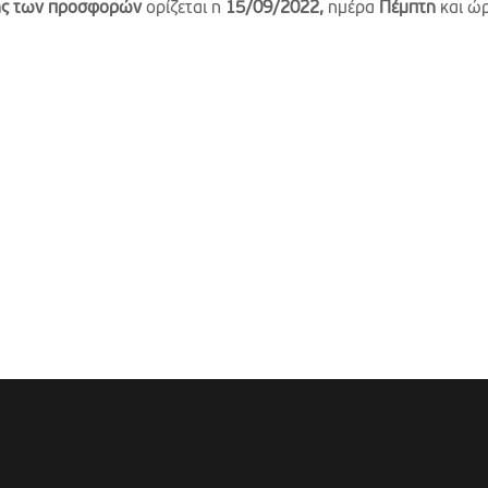
ης των προσφορών
ορίζεται η
15/09/2022,
ημέρα
Πέμπτη
και ώ