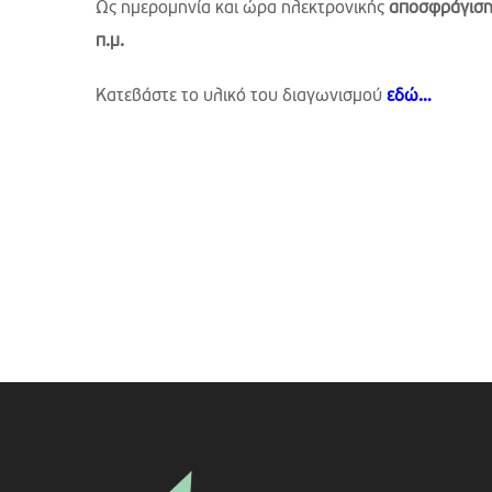
Ως ημερομηνία και ώρα ηλεκτρονικής
αποσφράγισ
π.μ.
Kατεβάστε το υλικό του διαγωνισμού
εδώ…