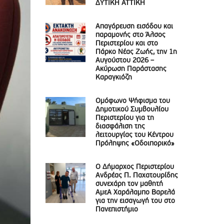
ΔΥΤΙΚΗ ΑΤΤΙΚΗ
Απαγόρευση εισόδου και
παραμονής στο Άλσος
Περιστερίου και στο
Πάρκο Νέας Ζωής, την 1η
Αυγούστου 2026 –
Ακύρωση Παράστασης
Καραγκιόζη
Ομόφωνο Ψήφισμα του
Δημοτικού Συμβουλίου
Περιστερίου για τη
διασφάλιση της
λειτουργίας του Κέντρου
Πρόληψης «Οδοιπορικό»
Ο Δήμαρχος Περιστερίου
Ανδρέας Π. Παχατουρίδης
συνεχάρη τον μαθητή
ΑμεΑ Χαράλαμπο Βαρελά
για την εισαγωγή του στο
Πανεπιστήμιο