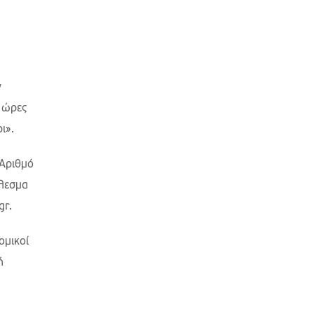
ν
, ώρες
ι».
 Αριθμό
έλεσμα
gr.
ομικοί
ή