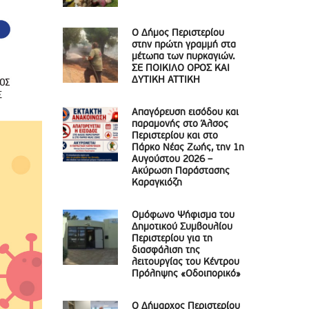
Ο Δήμος Περιστερίου
στην πρώτη γραμμή στα
μέτωπα των πυρκαγιών.
ΣΕ ΠΟΙΚΙΛΟ ΟΡΟΣ ΚΑΙ
ΔΥΤΙΚΗ ΑΤΤΙΚΗ
Απαγόρευση εισόδου και
παραμονής στο Άλσος
Περιστερίου και στο
Πάρκο Νέας Ζωής, την 1η
Αυγούστου 2026 –
Ακύρωση Παράστασης
Καραγκιόζη
Ομόφωνο Ψήφισμα του
Δημοτικού Συμβουλίου
Περιστερίου για τη
διασφάλιση της
λειτουργίας του Κέντρου
Πρόληψης «Οδοιπορικό»
Ο Δήμαρχος Περιστερίου