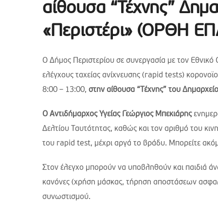
αίθουσα “Τέχνης” Δημ
«Περιστέρι» (ΟΡΘΗ 
Ο Δήμος Περιστερίου σε συνεργασία με τον Εθνικό
ελέγχους ταχείας ανίχνευσης (rapid tests) κορονοϊ
8:00 – 13:00,
στην αίθουσα “Τέχνης” του Δημαρχεί
Ο Αντιδήμαρχος Υγείας Γεώργιος Μπεκιάρης
ενημερώ
Δελτίου Ταυτότητας, καθώς και τον αριθμό του κι
του rapid test, μέχρι αργά το βράδυ. Μπορείτε ακ
Στον έλεγχο μπορούν να υποβληθούν και παιδιά άν
κανόνες (χρήση μάσκας, τήρηση αποστάσεων ασφαλε
συνωστισμού.