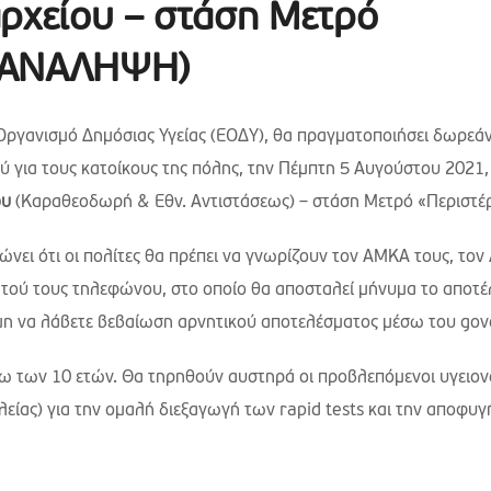
αρχείου – στάση Μετρό
ΕΠΑΝΑΛΗΨΗ)
 Οργανισμό Δημόσιας Υγείας (ΕΟΔΥ), θα πραγματοποιήσει δωρεά
ού για τους κατοίκους της πόλης, την Πέμπτη 5 Αυγούστου 2021
ου
(Καραθεοδωρή & Εθν. Αντιστάσεως) – στάση Μετρό «Περιστέρ
νει ότι οι πολίτες θα πρέπει να γνωρίζουν τον ΑΜΚΑ τους, τον
νητού τους τηλεφώνου, στο οποίο θα αποσταλεί μήνυμα το αποτ
όμη να λάβετε βεβαίωση αρνητικού αποτελέσματος μέσω του gov
ω των 10 ετών. Θα τηρηθούν αυστηρά οι προβλεπόμενοι υγειον
ίας) για την ομαλή διεξαγωγή των rapid tests και την αποφυγ