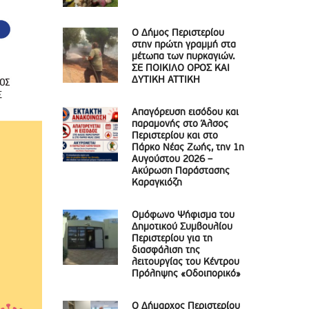
Ο Δήμος Περιστερίου
στην πρώτη γραμμή στα
μέτωπα των πυρκαγιών.
ΣΕ ΠΟΙΚΙΛΟ ΟΡΟΣ ΚΑΙ
ΔΥΤΙΚΗ ΑΤΤΙΚΗ
Απαγόρευση εισόδου και
παραμονής στο Άλσος
Περιστερίου και στο
Πάρκο Νέας Ζωής, την 1η
Αυγούστου 2026 –
Ακύρωση Παράστασης
Καραγκιόζη
Ομόφωνο Ψήφισμα του
Δημοτικού Συμβουλίου
Περιστερίου για τη
διασφάλιση της
λειτουργίας του Κέντρου
Πρόληψης «Οδοιπορικό»
Ο Δήμαρχος Περιστερίου