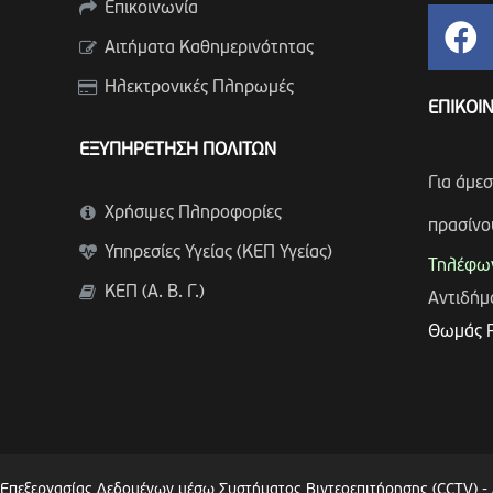
Επικοινωνία
Αιτήματα Καθημερινότητας
Ηλεκτρονικές Πληρωμές
ΕΠΙΚΟΙ
ΕΞΥΠΗΡΕΤΗΣΗ ΠΟΛΙΤΩΝ
Για άμε
Χρήσιμες Πληροφορίες
πρασίνο
Υπηρεσίες Υγείας (ΚΕΠ Υγείας)
Τηλέφων
ΚΕΠ (Α. Β. Γ.)
Αντιδή
Θωμάς 
 Επεξεργασίας Δεδομένων μέσω Συστήματος Βιντεοεπιτήρησης (CCTV)
-