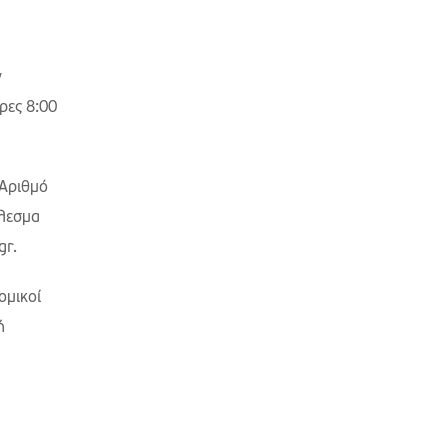
ν
ρες 8:00
 Αριθμό
έλεσμα
gr.
ομικοί
ή