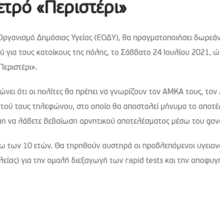
ετρό «Περιστέρι»
 Οργανισμό Δημόσιας Υγείας (ΕΟΔΥ), θα πραγματοποιήσει δωρεά
ού για τους κατοίκους της πόλης, τo Σάββατο 24 Ιουλίου 2021, ώ
Περιστέρι».
νει ότι οι πολίτες θα πρέπει να γνωρίζουν τον ΑΜΚΑ τους, τον
νητού τους τηλεφώνου, στο οποίο θα αποσταλεί μήνυμα το αποτ
όμη να λάβετε βεβαίωση αρνητικού αποτελέσματος μέσω του gov
ω των 10 ετών. Θα τηρηθούν αυστηρά οι προβλεπόμενοι υγειον
ίας) για την ομαλή διεξαγωγή των rapid tests και την αποφυγ