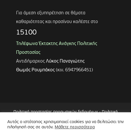
Για άμεση εξυπηρέτηση σε θέματα
καθαριότητας και πρασίνου καλέστε στο
15100
Τηλέφωνα Έκτακτης Ανάγκης Πολιτικής
Προστασίας
Αντιδήμαρχος
Λύκος Παναγιώτης
Θωμάς Ρουμπάκος
(κιν. 6947966451)
Πολιτική προστασίας προσωπικών δεδομένων
-
Πολιτική
Επεξεργασίας Δεδομένων μέσω Συστήματος Βιντεοεπιτήρησης
Αυτός ο ιστότοπος χρησιμοποιεί cookies για να βελιτώσει την
πλοήγησή σας σε αυτόν.
Μάθετε περισσότερα
(CCTV)
-
Δήλωση Προσβασιμότητας