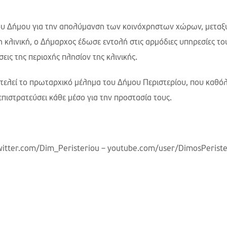
ου Δήμου για την απολύμανση των κοινόχρηστων χώρων, μεταξ
η κλινική, ο Δήμαρχος έδωσε εντολή στις αρμόδιες υπηρεσίες τ
ις της περιοχής πλησίον της κλινικής.
τελεί το πρωταρχικό μέλημα του Δήμου Περιστερίου, που καθόλ
πιστρατεύσει κάθε μέσο για την προστασία τους.
witter.com/Dim_Peristeriou – youtube.com/user/DimosPeriste