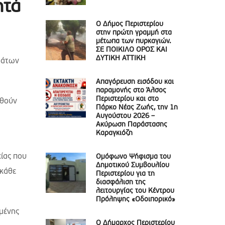
ητά
Ο Δήμος Περιστερίου
στην πρώτη γραμμή στα
μέτωπα των πυρκαγιών.
ΣΕ ΠΟΙΚΙΛΟ ΟΡΟΣ ΚΑΙ
ΔΥΤΙΚΗ ΑΤΤΙΚΗ
μάτων
Απαγόρευση εισόδου και
παραμονής στο Άλσος
Περιστερίου και στο
φθούν
Πάρκο Νέας Ζωής, την 1η
Αυγούστου 2026 –
Ακύρωση Παράστασης
Καραγκιόζη
είας που
Ομόφωνο Ψήφισμα του
Δημοτικού Συμβουλίου
 κάθε
Περιστερίου για τη
διασφάλιση της
λειτουργίας του Κέντρου
Πρόληψης «Οδοιπορικό»
ιμένης
Ο Δήμαρχος Περιστερίου