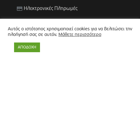
Ηλεκτρονικές Πληρωμές
ΕΞΥΠΗΡΕΤΗΣΗ ΠΟΛΙΤΩΝ
Αυτός ο ιστότοπος χρησιμοποιεί cookies για να βελιτώσει την
πλοήγησή σας σε αυτόν.
Μάθετε περισσότερα
Χρήσιμες Πληροφορίες
ΑΠΟΔΟΧΗ
Υπηρεσίες Υγείας (ΚΕΠ Υγείας)
ΚΕΠ (Α. Β. Γ.)
ΒΡΕΙΤΕ ΜΑΣ ΣΤΑ SOCIAL MEDIA
ΕΠΙΚΟΙΝΩΝΙΑ