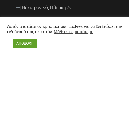
Ηλεκτρονικές Πληρωμές
ΕΞΥΠΗΡΕΤΗΣΗ ΠΟΛΙΤΩΝ
Αυτός ο ιστότοπος χρησιμοποιεί cookies για να βελιτώσει την
πλοήγησή σας σε αυτόν.
Μάθετε περισσότερα
Χρήσιμες Πληροφορίες
ΑΠΟΔΟΧΗ
Υπηρεσίες Υγείας (ΚΕΠ Υγείας)
ΚΕΠ (Α. Β. Γ.)
ΒΡΕΙΤΕ ΜΑΣ ΣΤΑ SOCIAL MEDIA
ΕΠΙΚΟΙΝΩΝΙΑ