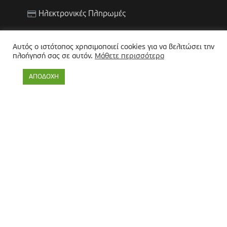
Ηλεκτρονικές Πληρωμές
ΕΞΥΠΗΡΕΤΗΣΗ ΠΟΛΙΤΩΝ
Αυτός ο ιστότοπος χρησιμοποιεί cookies για να βελιτώσει την
πλοήγησή σας σε αυτόν.
Μάθετε περισσότερα
Χρήσιμες Πληροφορίες
ΑΠΟΔΟΧΗ
Υπηρεσίες Υγείας (ΚΕΠ Υγείας)
ΚΕΠ (Α. Β. Γ.)
ΒΡΕΙΤΕ ΜΑΣ ΣΤΑ SOCIAL MEDIA
ΕΠΙΚΟΙΝΩΝΙΑ