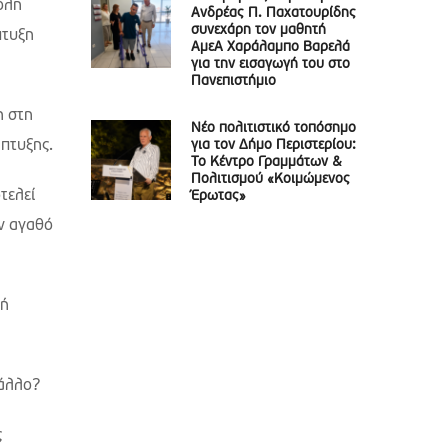
πόλη
Ανδρέας Π. Παχατουρίδης
συνεχάρη τον μαθητή
πτυξη
ΑμεΑ Χαράλαμπο Βαρελά
για την εισαγωγή του στο
Πανεπιστήμιο
η στη
Νέο πολιτιστικό τοπόσημο
για τον Δήμο Περιστερίου:
άπτυξης.
Το Κέντρο Γραμμάτων &
Πολιτισμού «Κοιμώμενος
τελεί
Έρωτας»
ον αγαθό
 ή
 άλλο?
ς