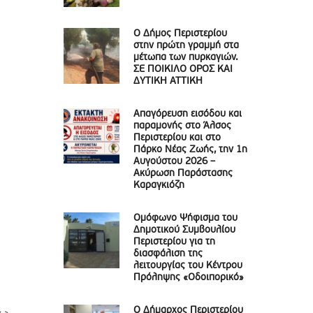
Ο Δήμος Περιστερίου
στην πρώτη γραμμή στα
μέτωπα των πυρκαγιών.
ΣΕ ΠΟΙΚΙΛΟ ΟΡΟΣ ΚΑΙ
ΔΥΤΙΚΗ ΑΤΤΙΚΗ
Απαγόρευση εισόδου και
παραμονής στο Άλσος
Περιστερίου και στο
Πάρκο Νέας Ζωής, την 1η
Αυγούστου 2026 –
Ακύρωση Παράστασης
Καραγκιόζη
Ομόφωνο Ψήφισμα του
Δημοτικού Συμβουλίου
Περιστερίου για τη
διασφάλιση της
λειτουργίας του Κέντρου
Πρόληψης «Οδοιπορικό»
Ο Δήμαρχος Περιστερίου