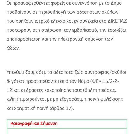
Οι προαναφερθέντες φορείς σε συνεννόηση με το Δήμο
προβαίνουν σε περισυλλογή των αδέσποτων σκύλων
που χρήζουν ιατρικό έλεγχο και εν
συνεχεία στο ΔΙΚΕΠΑΖ
προχωρούν στη στείρωση, τον εμβολιασμό, την έσω-έξω
αποπαρασίτωση και την ηλεκτρονική σήμανση των
ζώων.
Υπενθυμίζουμε ότι, τα αδέσποτα ζώα συντροφιάς (σκύλοι
& γάτες) προστατεύονται από τον Νόμο (ΦΕΚ.15/2-2-
12)και οι δράστες κακοποίησής τους (δηλητηριάσεις,
κ.λπ.) τιμωρούνται με μη εξαγοράσιμη ποινή φυλάκισης
και χρηματική ποινή (άρθρο 17).
Καταγραφή και Σήμανση