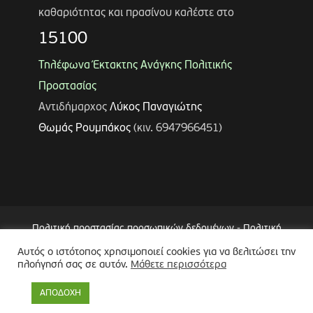
καθαριότητας και πρασίνου καλέστε στο
15100
Τηλέφωνα Έκτακτης Ανάγκης Πολιτικής
Προστασίας
Αντιδήμαρχος
Λύκος Παναγιώτης
Θωμάς Ρουμπάκος
(κιν. 6947966451)
Πολιτική προστασίας προσωπικών δεδομένων
-
Πολιτική
Επεξεργασίας Δεδομένων μέσω Συστήματος Βιντεοεπιτήρησης
Αυτός ο ιστότοπος χρησιμοποιεί cookies για να βελιτώσει την
(CCTV)
-
Δήλωση Προσβασιμότητας
πλοήγησή σας σε αυτόν.
Μάθετε περισσότερα
Copyright © 2024 Δήμος Περιστερίου
ΑΠΟΔΟΧΗ
Made by
minoanDesign