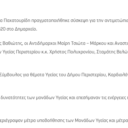
α Παχατουρίδη πραγματοποιήθηκε σύσκεψη για την αντιμετώπι
20 στο Δημαρχείο.
ος Βαθιώτης, οι Αντιδήμαρχοι Μαίρη Τσιώτα – Μάρκου και Αναστ
 Υγείας Περιστερίου κ.κ. Χρήστος Πολυχρονίου, Σταμάτης Βελών
Σύμβουλος για θέματα Υγείας του Δήμου Περιστερίου, Καρδιολό
δυνατότητες των μονάδων Υγείας και επεσήμαναν τις ενέργειες 
 περιέγραψαν μέτρα υποβοήθησης των Μονάδων Υγείας και μέτρα