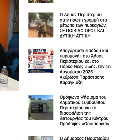
Ο Δήμος Περιστερίου
στην πρώτη γραμμή στα
μέτωπα των πυρκαγιών.
ΣΕ ΠΟΙΚΙΛΟ ΟΡΟΣ ΚΑΙ
ΔΥΤΙΚΗ ΑΤΤΙΚΗ
Απαγόρευση εισόδου και
παραμονής στο Άλσος
Περιστερίου και στο
Πάρκο Νέας Ζωής, την 1η
Αυγούστου 2026 –
Ακύρωση Παράστασης
Καραγκιόζη
Ομόφωνο Ψήφισμα του
Δημοτικού Συμβουλίου
Περιστερίου για τη
διασφάλιση της
λειτουργίας του Κέντρου
Πρόληψης «Οδοιπορικό»
Ο Δήμαρχος Περιστερίου