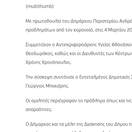
{multithumb}
Με πρωτοβουλία του Δημάρχου Περιστερίου Ανδρέ
προβλημάτων από τον κορονοϊό, στις 4 Μαρτίου 20
Συμμετείχαν ο Αντιπεριφερειάρχης Υγείας Αθανάσι
Θεοδωράκος, καθώς και οι Διευθυντές των Κέντρων
Χρόνης Χρονόπουλος.
Την σύσκεψη συντόνισε ο Εντεταλμένος Δημοτικός 
Γεώργιος Μπεκιάρης.
Οι ομιλητές περιέγραψαν το πρόβλημα όπως και τις 
απαραίτητες.
Ο Δήμαρχος και τα μέλη της Διοίκησης του Δήμου