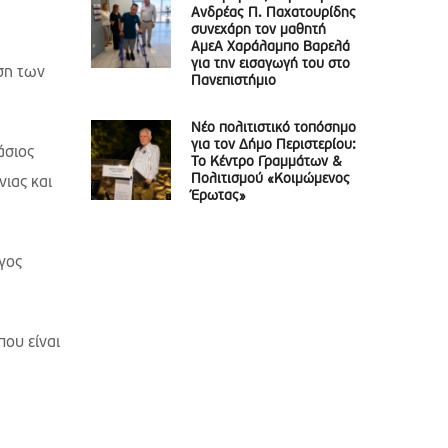
Ανδρέας Π. Παχατουρίδης
συνεχάρη τον μαθητή
ΑμεΑ Χαράλαμπο Βαρελά
για την εισαγωγή του στο
ση των
Πανεπιστήμιο
Νέο πολιτιστικό τοπόσημο
για τον Δήμο Περιστερίου:
άσιος
Το Κέντρο Γραμμάτων &
Πολιτισμού «Κοιμώμενος
ιας και
Έρωτας»
γος
που είναι