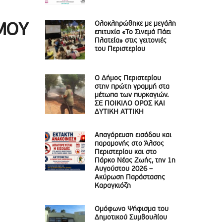
Ολοκληρώθηκε με μεγάλη
ΜΟΥ
επιτυχία «Το Σινεμά Πάει
Πλατεία» στις γειτονιές
του Περιστερίου
Ο Δήμος Περιστερίου
στην πρώτη γραμμή στα
μέτωπα των πυρκαγιών.
ΣΕ ΠΟΙΚΙΛΟ ΟΡΟΣ ΚΑΙ
ΔΥΤΙΚΗ ΑΤΤΙΚΗ
Απαγόρευση εισόδου και
παραμονής στο Άλσος
Περιστερίου και στο
Πάρκο Νέας Ζωής, την 1η
Αυγούστου 2026 –
Ακύρωση Παράστασης
Καραγκιόζη
Ομόφωνο Ψήφισμα του
Δημοτικού Συμβουλίου