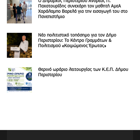
Ο Δήμαρχος Περιστερίου Ανδρέας Π.
Παχατουρίδης συνεχάρη τον μαθητή ΑμεΑ
Χαράλαμπο Βαρελά για την εισαγωγή του στο
Πανεπιστήμιο
Νέο πολιτιστικό τοπόσημο για τον Δήμο
Περιστερίου: Το Κέντρο Γραμμάτων &
Πολιτισμού «Κοιμώμενος Έρωτας»
Θερινό ωράριο λειτουργίας των Κ.Ε.Π. Δήμου
Περιστερίου