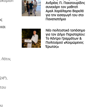
οσκόμιση
Ανδρέας Π. Παχατουρίδης
συνεχάρη τον μαθητή
ΑμεΑ Χαράλαμπο Βαρελά
για την εισαγωγή του στο
Πανεπιστήμιο
ής
 και
Νέο πολιτιστικό τοπόσημο
για τον Δήμο Περιστερίου:
Το Κέντρο Γραμμάτων &
Πολιτισμού «Κοιμώμενος
Έρωτας»
 λάτιν,
α
 24
).
 του
ου