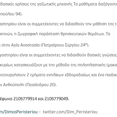
 βασικές χρήσεις της γαζωτικής μηχανής Τα μαθήματα διεξάγοντα
πούλου 94).
γαστηρίου είναι οι συμμετέχοντες να διδαχθούν την μάθηση της 
σκηνών, η ζωγραφική παράσταση θρησκευτικών θεμάτων.
Τα
α
ι στην Αγία Αναστασία (Πατριάρχου Σεργίου 24
).
γαστηρίου είναι οι συμμετέχοντες να διδαχθούν βασικές γνώσεις
ι κυρίως κατασκευάζουν με την μέθοδο της πηλοπλαστικής (μακα
ειτουργήσουν 2 τμήματα ενηλίκων εβδομαδιαίως και ένα παιδικ
ην Ανθούπολη (Πεισάνδρου 20).
ηλέφωνα 2105779914 και 2105779049.
m/DimosPeristeriou
– twitter.com/Dim_Peristeriou