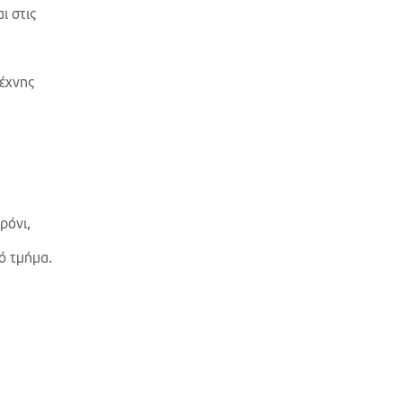
ι στις
τέχνης
ρόνι,
ό τμήμα.