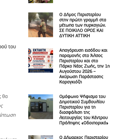
Ο Δήμος Περιστερίου
στην πρώτη γραμμή στα
μέτωπα των πυρκαγιών.
ΣΕ ΠΟΙΚΙΛΟ ΟΡΟΣ ΚΑΙ
ΔΥΤΙΚΗ ΑΤΤΙΚΗ
ρού του
Απαγόρευση εισόδου και
παραμονής στο Άλσος
Περιστερίου και στο
Πάρκο Νέας Ζωής, την 1η
Αυγούστου 2026 –
Ακύρωση Παράστασης
Καραγκιόζη
ς θα
Ομόφωνο Ψήφισμα του
Δημοτικού Συμβουλίου
ης
Περιστερίου για τη
διασφάλιση της
ρίπτωση
λειτουργίας του Κέντρου
Πρόληψης «Οδοιπορικό»
Ο Δήμαρχος Περιστερίου