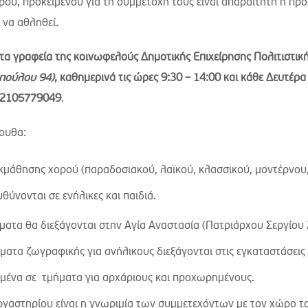
ρού, προκειμένου για τη συμμετοχή τους είναι απαραίτητη η πρ
 να αθληθεί.
τα γραφεία της κοινωφελούς
Δημοτικής Επιχείρησης Πολιτιστικ
πούλου 94)
, καθημερινά τις ώρες 9:30 – 14:00 και κάθε Δευτέρα
ι 2105779049
.
λουθα:
κμάθησης χορού (παραδοσιακού, λαϊκού, κλασσικού, μοντέρνου,
θύνονται σε ενήλικες και παιδιά.
ήματα θα διεξάγονται στην Αγία Αναστασία (Πατριάρχου Σεργίου
ήματα ζωγραφικής για ανήλικους διεξάγονται στις εγκαταστάσεις
ένα σε τμήματα για αρχάριους και προχωρημένους.
εργαστηρίου είναι η γνωριμία των συμμετεχόντων με τον χώρο τ