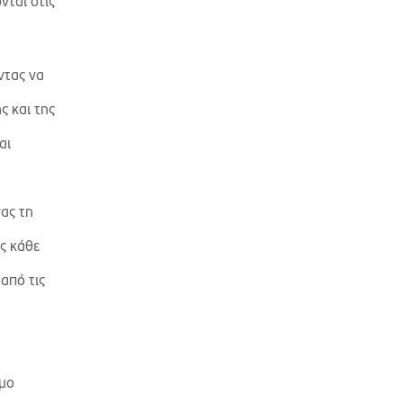
νται στις
ντας να
ς και της
αι
ας τη
ς κάθε
από τις
ιμο