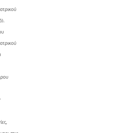
εατρικού
).
ου
εατρικού
α
ιρου
ν
ίες,