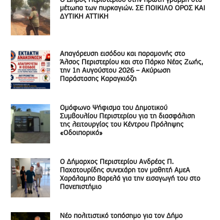
Ο Δήμος Περιστερίου στην πρώτη γραμμή στα
μέτωπα των πυρκαγιών. ΣΕ ΠΟΙΚΙΛΟ ΟΡΟΣ ΚΑΙ
ΔΥΤΙΚΗ ΑΤΤΙΚΗ
Απαγόρευση εισόδου και παραμονής στο
Άλσος Περιστερίου και στο Πάρκο Νέας Ζωής,
την 1η Αυγούστου 2026 – Ακύρωση
Παράστασης Καραγκιόζη
Ομόφωνο Ψήφισμα του Δημοτικού
Συμβουλίου Περιστερίου για τη διασφάλιση
της λειτουργίας του Κέντρου Πρόληψης
«Οδοιπορικό»
Ο Δήμαρχος Περιστερίου Ανδρέας Π.
Παχατουρίδης συνεχάρη τον μαθητή ΑμεΑ
Χαράλαμπο Βαρελά για την εισαγωγή του στο
Πανεπιστήμιο
Νέο πολιτιστικό τοπόσημο για τον Δήμο