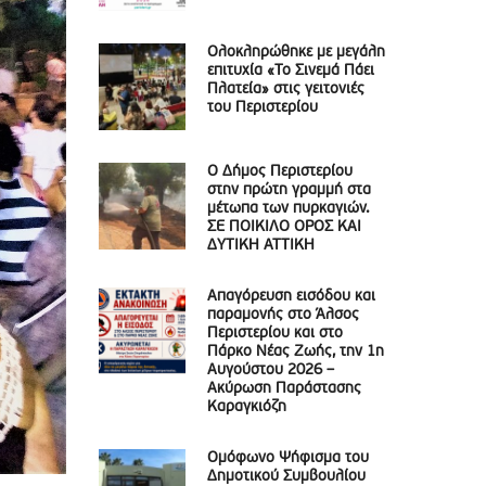
Ολοκληρώθηκε με μεγάλη
επιτυχία «Το Σινεμά Πάει
Πλατεία» στις γειτονιές
του Περιστερίου
Ο Δήμος Περιστερίου
στην πρώτη γραμμή στα
μέτωπα των πυρκαγιών.
ΣΕ ΠΟΙΚΙΛΟ ΟΡΟΣ ΚΑΙ
ΔΥΤΙΚΗ ΑΤΤΙΚΗ
Απαγόρευση εισόδου και
παραμονής στο Άλσος
Περιστερίου και στο
Πάρκο Νέας Ζωής, την 1η
Αυγούστου 2026 –
Ακύρωση Παράστασης
Καραγκιόζη
Ομόφωνο Ψήφισμα του
Δημοτικού Συμβουλίου