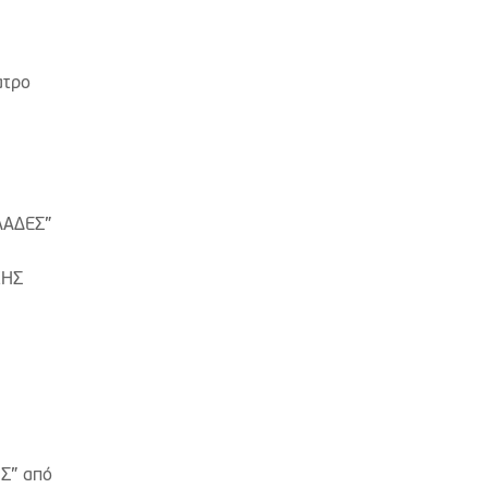
ατρο
ΛΑΔΕΣ”
ΖΗΣ
Σ” από