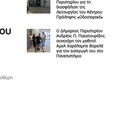
Περιστερίου για τη
διασφάλιση της
λειτουργίας του Κέντρου
Πρόληψης «Οδοιπορικό»
του
Ο Δήμαρχος Περιστερίου
Ανδρέας Π. Παχατουρίδης
συνεχάρη τον μαθητή
ΑμεΑ Χαράλαμπο Βαρελά
για την εισαγωγή του στο
Πανεπιστήμιο
εύθερη