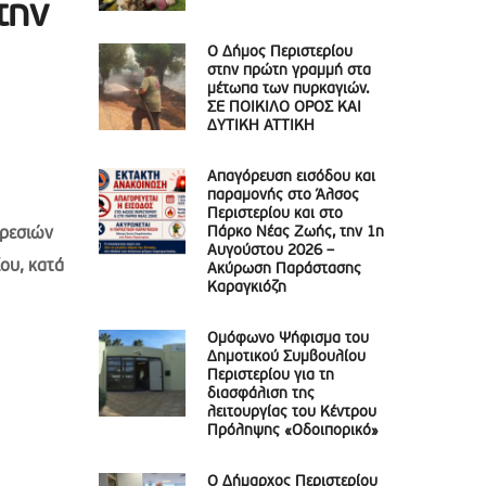
την
Ο Δήμος Περιστερίου
στην πρώτη γραμμή στα
μέτωπα των πυρκαγιών.
ΣΕ ΠΟΙΚΙΛΟ ΟΡΟΣ ΚΑΙ
ΔΥΤΙΚΗ ΑΤΤΙΚΗ
Απαγόρευση εισόδου και
παραμονής στο Άλσος
Περιστερίου και στο
Πάρκο Νέας Ζωής, την 1η
ηρεσιών
Αυγούστου 2026 –
ου, κατά
Ακύρωση Παράστασης
Καραγκιόζη
Ομόφωνο Ψήφισμα του
Δημοτικού Συμβουλίου
Περιστερίου για τη
διασφάλιση της
λειτουργίας του Κέντρου
Πρόληψης «Οδοιπορικό»
Ο Δήμαρχος Περιστερίου