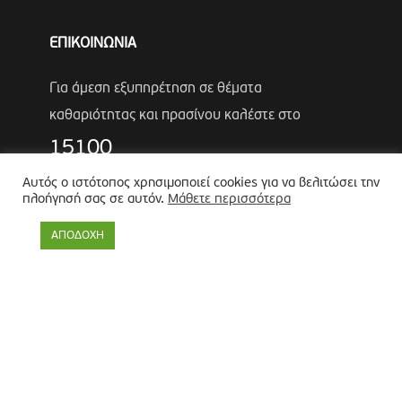
ΕΠΙΚΟΙΝΩΝΙΑ
Για άμεση εξυπηρέτηση σε θέματα
καθαριότητας και πρασίνου καλέστε στο
15100
Τηλέφωνα Έκτακτης Ανάγκης Πολιτικής
Αυτός ο ιστότοπος χρησιμοποιεί cookies για να βελιτώσει την
πλοήγησή σας σε αυτόν.
Μάθετε περισσότερα
Προστασίας
Αντιδήμαρχος
Λύκος Παναγιώτης
ΑΠΟΔΟΧΗ
Θωμάς Ρουμπάκος
(κιν. 6947966451)
Πολιτική προστασίας προσωπικών δεδομένων
-
Πολιτική