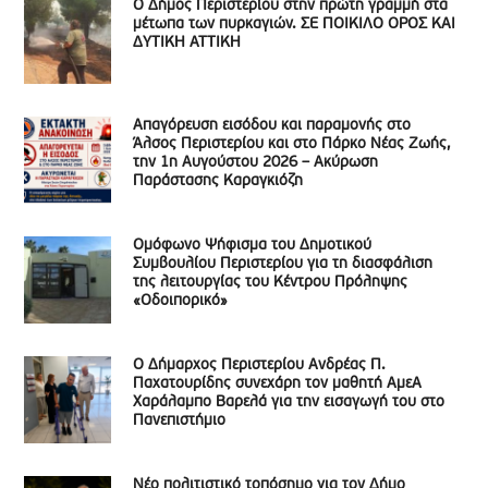
Ο Δήμος Περιστερίου στην πρώτη γραμμή στα
μέτωπα των πυρκαγιών. ΣΕ ΠΟΙΚΙΛΟ ΟΡΟΣ ΚΑΙ
ΔΥΤΙΚΗ ΑΤΤΙΚΗ
Απαγόρευση εισόδου και παραμονής στο
Άλσος Περιστερίου και στο Πάρκο Νέας Ζωής,
την 1η Αυγούστου 2026 – Ακύρωση
Παράστασης Καραγκιόζη
Ομόφωνο Ψήφισμα του Δημοτικού
Συμβουλίου Περιστερίου για τη διασφάλιση
της λειτουργίας του Κέντρου Πρόληψης
«Οδοιπορικό»
Ο Δήμαρχος Περιστερίου Ανδρέας Π.
Παχατουρίδης συνεχάρη τον μαθητή ΑμεΑ
Χαράλαμπο Βαρελά για την εισαγωγή του στο
Πανεπιστήμιο
Νέο πολιτιστικό τοπόσημο για τον Δήμο