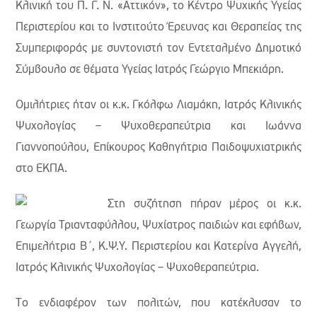
Κλινική του Π. Γ. Ν. «Αττικόν», το Κέντρο Ψυχικής Υγείας
Περιστερίου και το Ινστιτούτο Έρευνας και Θεραπείας της
Συμπεριφοράς με συντονιστή τον Εντεταλμένο Δημοτικό
Σύμβουλο σε θέματα Υγείας Ιατρός Γεώργιο Μπεκιάρη.
Ομιλήτριες ήταν οι κ.κ. Γκόλφω Λιαμάκη, Ιατρός Κλινικής
Ψυχολογίας – Ψυχοθεραπεύτρια και Ιωάννα
Γιαννοπούλου, Επίκουρος Καθηγήτρια Παιδοψυχιατρικής
στο ΕΚΠΑ.
Στη συζήτηση πήραν μέρος οι κ.κ.
Γεωργία Τριανταφύλλου, Ψυχίατρος παιδιών και εφήβων,
Επιμελήτρια Β΄, Κ.Ψ.Υ. Περιστερίου και Κατερίνα Αγγελή,
Ιατρός Κλινικής Ψυχολογίας – Ψυχοθεραπεύτρια.
Tο ενδιαφέρον των πολιτών, που κατέκλυσαν το