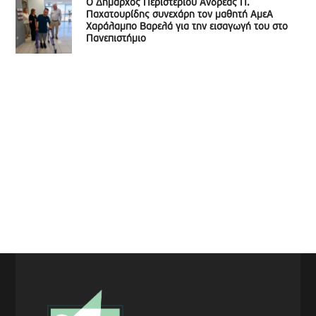
Ο Δήμαρχος Περιστερίου Ανδρέας Π.
Παχατουρίδης συνεχάρη τον μαθητή ΑμεΑ
Χαράλαμπο Βαρελά για την εισαγωγή του στο
Πανεπιστήμιο