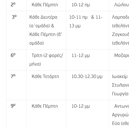
ο
Κάθε Πέμπτη
10-12 πμ
Λώλου 
2
ο
Κάθε Δευτέρα
10-11 πμ & 11-
Λαμπαδ
3
(α΄ομάδα) &
13 μμ
(εθελόν
Κάθε Πέμπτη (β’
Ζαγκουδ
ομάδα)
(εθελόν
ο
Τρίτη (2 φορές/
11-12 μμ
Μαζαρά
6
μήνα)
ο
Κάθε Τετάρτη
10.30-12.30 μμ
Ιωακείμ
7
Στυλια
Γεωργία
ο
Κάθε Πέμπτη
10-12 μμ
Αντων
9
Αργυρώ,
Εύα (εθε