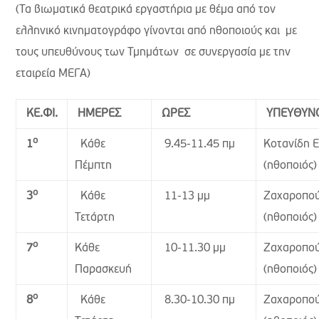
(Τα βιωματικά θεατρικά εργαστήρια με θέμα από τον
ελληνικό κινηματογράφο γίνονται από ηθοποιούς και με
τους υπευθύνους των Τμημάτων σε συνεργασία με την
εταιρεία ΜΕΓΑ)
ΚΕ.ΦΙ.
ΗΜΕΡΕΣ
ΩΡΕΣ
ΥΠΕΥΘΥΝ
ο
Κάθε
9.45-11.45 πμ
Κοτανίδη 
1
Πέμπτη
(ηθοποιός)
ο
Κάθε
11-13 μμ
Ζαχαροπο
3
Τετάρτη
(ηθοποιός)
ο
Κάθε
10-11.30 μμ
Ζαχαροπο
7
Παρασκευή
(ηθοποιός)
ο
Κάθε
8.30-10.30 πμ
Ζαχαροπο
8