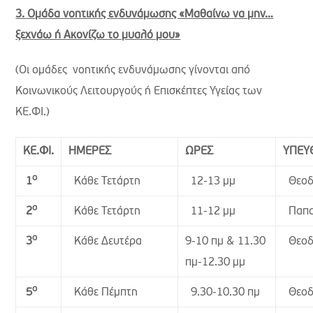
3. Ομάδα νοητικής ενδυνάμωσης «Μαθαίνω να μην…
ξεχνάω ή Ακονίζω το μυαλό μου»
(Οι ομάδες νοητικής ενδυνάμωσης γίνονται από
Κοινωνικούς Λειτουργούς ή Επισκέπτες Υγείας των
ΚΕ.ΦΙ.)
ΚΕ.ΦΙ.
ΗΜΕΡΕΣ
ΩΡΕΣ
ΥΠΕΥ
ο
Κάθε Τετάρτη
12-13 μμ
Θεοδ
1
ο
Κάθε Τετάρτη
11-12 μμ
Παπα
2
ο
Κάθε Δευτέρα
9-10 πμ & 11.30
Θεοδ
3
πμ-12.30 μμ
ο
Κάθε Πέμπτη
9.30-10.30 πμ
Θεοδ
5