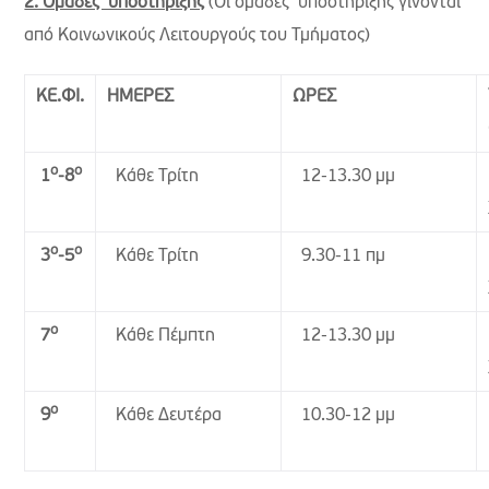
2. Ομάδες υποστήριξης
(Οι ομάδες υποστήριξης γίνονται
από Κοινωνικούς Λειτουργούς του Τμήματος)
ΚΕ.ΦΙ.
ΗΜΕΡΕΣ
ΩΡΕΣ
ο
ο
Κάθε Τρίτη
12-13.30 μμ
1
-8
ο
ο
Κάθε Τρίτη
9.30-11 πμ
3
-5
ο
Κάθε Πέμπτη
12-13.30 μμ
7
ο
Κάθε Δευτέρα
10.30-12 μμ
9