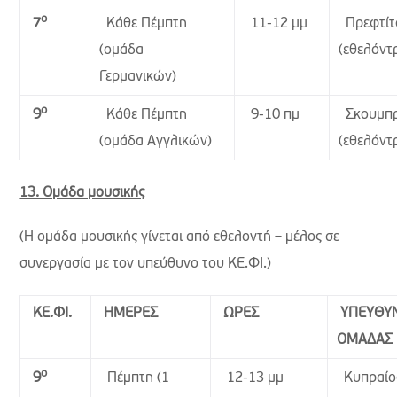
ο
Κάθε Πέμπτη
11-12 μμ
Πρεφτίτ
7
(ομάδα
(εθελόντ
Γερμανικών)
ο
Κάθε Πέμπτη
9-10 πμ
Σκουμπρ
9
(ομάδα Αγγλικών)
(εθελόντ
13. Ομάδα μουσικής
(Η ομάδα μουσικής γίνεται από εθελοντή – μέλος σε
συνεργασία με τον υπεύθυνο του ΚΕ.ΦΙ.)
ΚΕ.ΦΙ.
ΗΜΕΡΕΣ
ΩΡΕΣ
ΥΠΕΥΘΥ
ΟΜΑΔΑΣ
ο
Πέμπτη (1
12-13 μμ
Κυπραίο
9