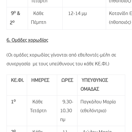
Τετάρτη
(ηθοποιός)
ο
Κάθε
12-14 μμ
Κοτανίδη 
9
&
ο
Πέμπτη
(ηθοποιός)
2
6. Ομάδες χορωδίας
(Οι ομάδες χορωδίας γίνονται από εθελοντές-μέλη σε
συνεργασία με τους υπεύθυνους του κάθε ΚΕ.ΦΙ.)
ΚΕ.ΦΙ.
ΗΜΕΡΕΣ
ΩΡΕΣ
ΥΠΕΥΘΥΝΟΣ
ΟΜΑΔΑΣ
ο
Κάθε
9.30-
Παγκάλου Μαρία
1
Τετάρτη
10.30
(εθελόντρια)
πμ
ο