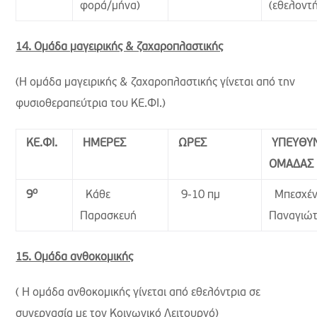
φορά/μήνα)
(εθελοντή
14. Ομάδα μαγειρικής & ζαχαροπλαστικής
(Η ομάδα μαγειρικής & ζαχαροπλαστικής γίνεται από την
φυσιοθεραπεύτρια του ΚΕ.ΦΙ.)
ΚΕ.ΦΙ.
ΗΜΕΡΕΣ
ΩΡΕΣ
ΥΠΕΥΘΥ
ΟΜΑΔΑΣ
ο
Κάθε
9-10 πμ
Μπεσχέ
9
Παρασκευή
Παναγιώ
15. Ομάδα ανθοκομικής
( Η ομάδα ανθοκομικής γίνεται από εθελόντρια σε
συνεργασία με τον Κοινωνικό Λειτουργό)