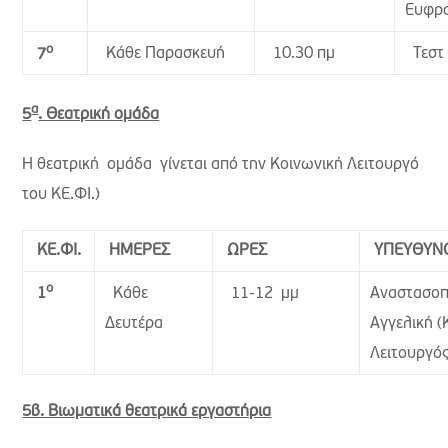
Ευφρ
ο
Κάθε Παρασκευή
10.30 πμ
Τεστ 
7
α
5
. Θεατρική ομάδα
Η θεατρική ομάδα γίνεται από την Κοινωνική Λειτουργό
του ΚΕ.ΦΙ.)
ΚΕ.ΦΙ.
ΗΜΕΡΕΣ
ΩΡΕΣ
ΥΠΕΥΘΥΝ
ο
Κάθε
11-12 μμ
Αναστασο
1
Δευτέρα
Αγγελική (
Λειτουργός
5β. Βιωματικά θεατρικά εργαστήρια