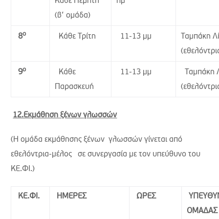
Κάθε Πέμπτη
πμ
(β’ ομάδα)
ο
Κάθε Τρίτη
11-13 μμ
Ταμπάκη Λ
8
(εθελόντρι
ο
Κάθε
11-13 μμ
Ταμπάκη Λ
9
Παρασκευή
(εθελόντρι
12.Εκμάθηση ξένων γλωσσών
(Η ομάδα εκμάθησης ξένων γλωσσών γίνεται από
εθελόντρια-μέλος σε συνεργασία με τον υπεύθυνο του
ΚΕ.ΦΙ.)
ΚΕ.ΦΙ.
ΗΜΕΡΕΣ
ΩΡΕΣ
ΥΠΕΥΘΥ
ΟΜΑΔΑΣ