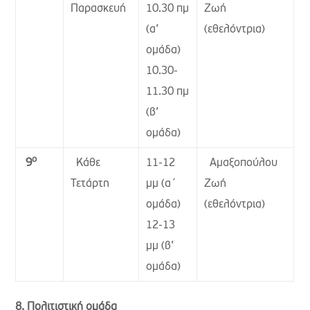
Παρασκευή
10.30 πμ
Ζωή
(α’
(εθελόντρια)
ομάδα)
10.30-
11.30 πμ
(β’
ομάδα)
ο
Κάθε
11-12
Αμαξοπούλου
9
Τετάρτη
μμ (α΄
Ζωή
ομάδα)
(εθελόντρια)
12-13
μμ (β’
ομάδα)
8. Πολιτιστική ομάδα