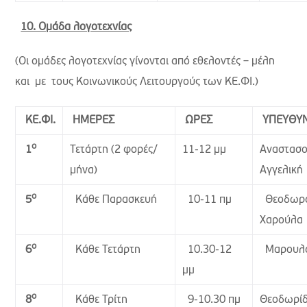
10. Ομάδα λογοτεχνίας
(Οι ομάδες λογοτεχνίας γίνονται από εθελοντές – μέλη
και με τους Κοινωνικούς Λειτουργούς των ΚΕ.ΦΙ.)
ΚΕ.ΦΙ.
ΗΜΕΡΕΣ
ΩΡΕΣ
ΥΠΕΥΘΥ
ο
Τετάρτη (2 φορές/
11-12 μμ
Αναστασ
1
μήνα)
Αγγελική
ο
Κάθε Παρασκευή
10-11 πμ
Θεοδωρ
5
Χαρούλα
ο
Κάθε Τετάρτη
10.30-12
Μαρουλά
6
μμ
ο
Κάθε Τρίτη
9-10.30 πμ
Θεοδωρί
8