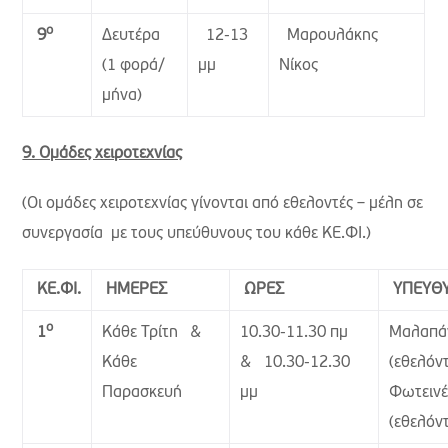
ο
Δευτέρα
12-13
Μαρουλάκης
9
(1 φορά/
μμ
Νίκος
μήνα)
9. Ομάδες χειροτεχνίας
(Οι ομάδες χειροτεχνίας γίνονται από εθελοντές – μέλη σε
συνεργασία με τους υπεύθυνους του κάθε ΚΕ.ΦΙ.)
ΚΕ.ΦΙ.
ΗΜΕΡΕΣ
ΩΡΕΣ
ΥΠΕΥΘ
ο
Κάθε Τρίτη &
10.30-11.30 πμ
Μαλαπά
1
Κάθε
& 10.30-12.30
(εθελόν
Παρασκευή
μμ
Φωτεινέ
(εθελόν