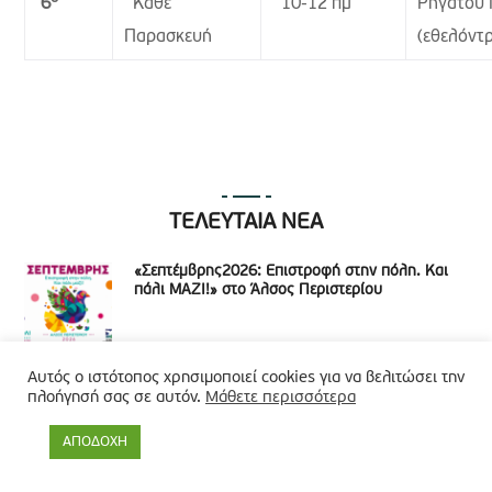
Κάθε
10-12 πμ
Ρηγάτου 
6
Παρασκευή
(εθελόντρ
ΤΕΛΕΥΤΑΙΑ ΝΕΑ
«Σεπτέμβρης2026: Επιστροφή στην πόλη. Και
πάλι ΜΑΖΙ!» στο Άλσος Περιστερίου
Αυτός ο ιστότοπος χρησιμοποιεί cookies για να βελιτώσει την
Ολοκληρώθηκε με μεγάλη επιτυχία «Το Σινεμά
πλοήγησή σας σε αυτόν.
Μάθετε περισσότερα
Πάει Πλατεία» στις γειτονιές του Περιστερίου
ΑΠΟΔΟΧΗ