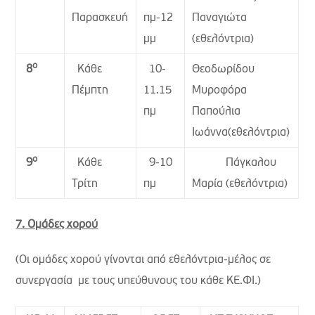
Παρασκευή
πμ-12
Παναγιώτα
μμ
(εθελόντρια)
ο
Κάθε
10-
Θεοδωρίδου
8
Πέμπτη
11.15
Μυροφόρα
πμ
Παπούλια
Ιωάννα(εθελόντρια)
ο
Κάθε
9-10
Πάγκαλου
9
Τρίτη
πμ
Μαρία (εθελόντρια)
7. Ομάδες χορού
(Οι ομάδες χορού γίνονται από εθελόντρια-μέλος σε
συνεργασία με τους υπεύθυνους του κάθε ΚΕ.ΦΙ.)