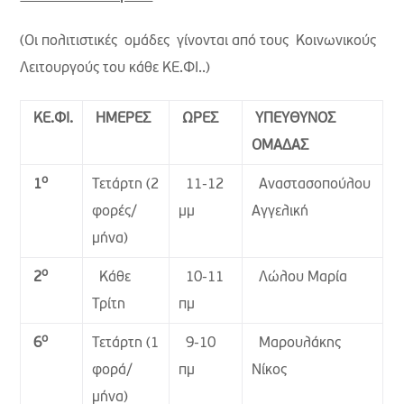
(Οι πολιτιστικές ομάδες γίνονται από τους Κοινωνικούς
Λειτουργούς του κάθε ΚΕ.ΦΙ..)
ΚΕ.ΦΙ.
ΗΜΕΡΕΣ
ΩΡΕΣ
ΥΠΕΥΘΥΝΟΣ
ΟΜΑΔΑΣ
ο
Τετάρτη (2
11-12
Αναστασοπούλου
1
φορές/
μμ
Αγγελική
μήνα)
ο
Κάθε
10-11
Λώλου Μαρία
2
Τρίτη
πμ
ο
Τετάρτη (1
9-10
Μαρουλάκης
6
φορά/
πμ
Νίκος
μήνα)