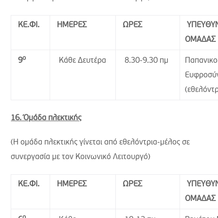
ΚΕ.ΦΙ.
ΗΜΕΡΕΣ
ΩΡΕΣ
ΥΠΕΥΘΥ
ΟΜΑΔΑΣ
ο
Κάθε Δευτέρα
8.30-9.30 πμ
Παπανικ
9
Ευφροσύ
(εθελόντρ
16. Όμάδα πλεκτικής
(Η ομάδα πλεκτικής γίνεται από εθελόντρια-μέλος σε
συνεργασία με τον Κοινωνικό Λειτουργό)
ΚΕ.ΦΙ.
ΗΜΕΡΕΣ
ΩΡΕΣ
ΥΠΕΥΘΥ
ΟΜΑΔΑΣ
ο