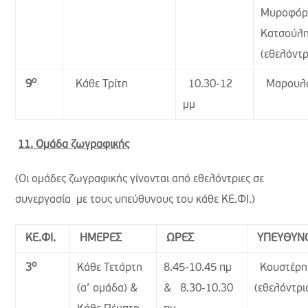
Μυροφόρ
Κατσούλη
(εθελόντρ
ο
Κάθε Τρίτη
10.30-12
Μαρουλά
9
μμ
11. Ομάδα ζωγραφικής
(Οι ομάδες ζωγραφικής γίνονται από εθελόντριες σε
συνεργασία με τους υπεύθυνους του κάθε ΚΕ.ΦΙ.)
ΚΕ.ΦΙ.
ΗΜΕΡΕΣ
ΩΡΕΣ
ΥΠΕΥΘΥΝ
ο
Κάθε Τετάρτη
8.45-10.45 πμ
Κουστέρη
3
(α’ ομάδα) &
& 8.30-10.30
(εθελόντρι