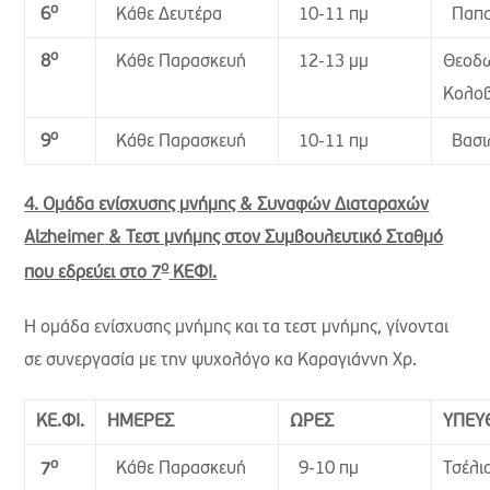
ο
Κάθε Δευτέρα
10-11 πμ
Παπα
6
ο
Κάθε Παρασκευή
12-13 μμ
Θεοδ
8
Κολο
ο
Κάθε Παρασκευή
10-11 πμ
Βασιλ
9
4. Ομάδα ενίσχυσης μνήμης & Συναφών Διαταραχών
Alzheimer
& Τεστ μνήμης στον Συμβουλευτικό Σταθμό
ο
που εδρεύει στο 7
ΚΕΦΙ.
Η ομάδα ενίσχυσης μνήμης και τα τεστ μνήμης, γίνονται
σε συνεργασία με την ψυχολόγο κα Καραγιάννη Χρ.
ΚΕ.ΦΙ.
ΗΜΕΡΕΣ
ΩΡΕΣ
ΥΠΕΥ
ο
Κάθε Παρασκευή
9-10 πμ
Τσέλι
7