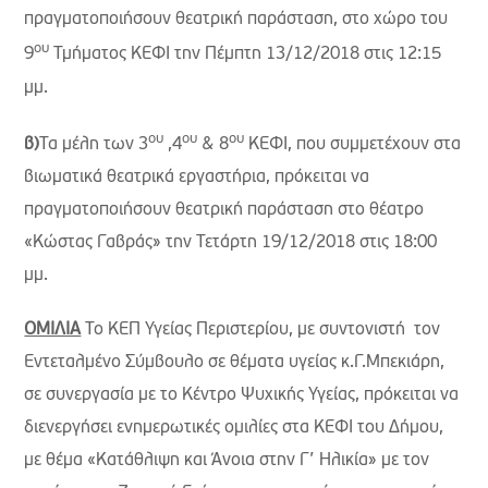
πραγματοποιήσουν θεατρική παράσταση, στο χώρο του
ου
9
Τμήματος ΚΕΦΙ την Πέμπτη 13/12/2018 στις 12:15
μμ.
ου
ου
ου
β)
Τα μέλη των 3
,4
& 8
ΚΕΦΙ, που συμμετέχουν στα
βιωματικά θεατρικά εργαστήρια, πρόκειται να
πραγματοποιήσουν θεατρική παράσταση στο θέατρο
«Κώστας Γαβράς» την Τετάρτη 19/12/2018 στις 18:00
μμ.
ΟΜΙΛΙΑ
Το ΚΕΠ Υγείας Περιστερίου, με συντονιστή τον
Εντεταλμένο Σύμβουλο σε θέματα υγείας κ.Γ.Μπεκιάρη,
σε συνεργασία με το Κέντρο Ψυχικής Υγείας, πρόκειται να
διενεργήσει ενημερωτικές ομιλίες στα ΚΕΦΙ του Δήμου,
με θέμα «Κατάθλιψη και Άνοια στην Γ’ Ηλικία» με τον