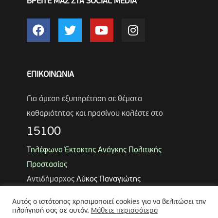
ΒΡΕΙΤΕ ΜΑΣ ΣΤΑ SOCIAL MEDIA
ΕΠΙΚΟΙΝΩΝΙΑ
Για άμεση εξυπηρέτηση σε θέματα
καθαριότητας και πρασίνου καλέστε στο
15100
Τηλέφωνα Έκτακτης Ανάγκης Πολιτικής
Προστασίας
Αντιδήμαρχος
Λύκος Παναγιώτης
Θωμάς Ρουμπάκος
(κιν. 6947966451)
Αυτός ο ιστότοπος χρησιμοποιεί cookies για να βελιτώσει την
πλοήγησή σας σε αυτόν.
Μάθετε περισσότερα