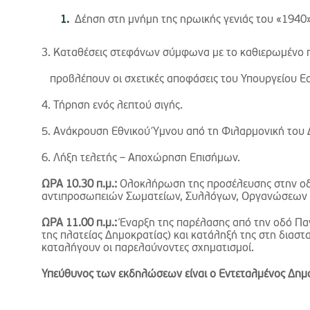
Δέηση στη μνήμη της ηρωικής γενιάς του «1940
3. Καταθέσεις στεφάνων σύμφωνα με το καθιερωμένο 
προβλέπουν οι σχετικές αποφάσεις του Υπουργείου Ε
4. Τήρηση ενός λεπτού σιγής.
5. Ανάκρουση Εθνικού Ύμνου από τη Φιλαρμονική του 
6. Λήξη τελετής – Αποχώρηση Επισήμων.
ΩΡΑ 10.30 π.μ.:
Ολοκλήρωση της προσέλευσης στην οδ
αντιπροσωπειών Σωματείων, Συλλόγων, Οργανώσεων κ.
ΩΡΑ 11.00 π.μ.:
Έναρξη της παρέλασης από την οδό Παν
της πλατείας Δημοκρατίας) και κατάληξή της στη διασ
καταλήγουν οι παρελαύνοντες σχηματισμοί.
Υπεύθυνος των εκδηλώσεων είναι ο Εντεταλμένος Δημ