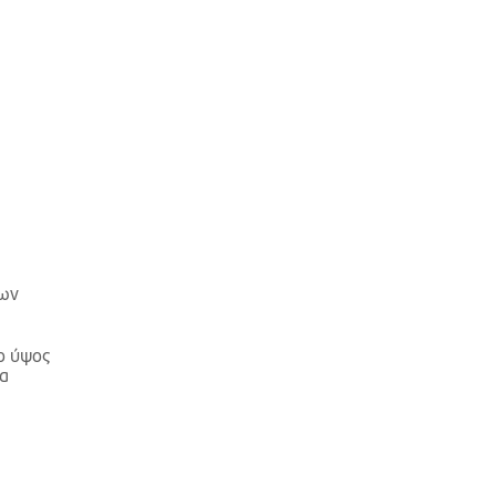
των
ο ύψος
θα