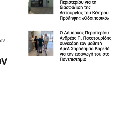
Περιστερίου για τη
διασφάλιση της
λειτουργίας του Κέντρου
Πρόληψης «Οδοιπορικό»
Ο Δήμαρχος Περιστερίου
Ανδρέας Π. Παχατουρίδης
ων
συνεχάρη τον μαθητή
ΑμεΑ Χαράλαμπο Βαρελά
για την εισαγωγή του στο
ων
Πανεπιστήμιο