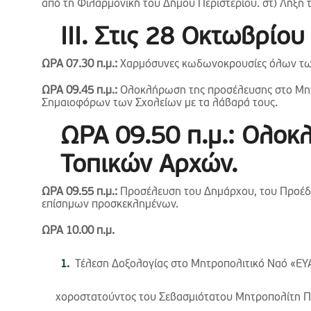
από τη Φιλαρμονική του Δήμου Περιστερίου. στ) Λήξη
ΙΙΙ. Στις 28 Οκτωβρίο
ΩΡΑ 07.30 π.μ.:
Χαρμόσυνες κωδωνοκρουσίες όλων των 
ΩΡΑ 09.45 π.μ.:
Ολοκλήρωση της προσέλευσης στο Μητ
Σημαιοφόρων των Σχολείων με τα λάβαρά τους.
ΩΡΑ 09.50 π.μ.: Ολο
Τοπικών Αρχών.
ΩΡΑ 09.55 π.μ.:
Προσέλευση του Δημάρχου, του Προέδ
επίσημων προσκεκλημένων.
ΩΡΑ 10.00 π
.
μ
.
Τέλεση Δοξολογίας στο Μητροπολιτικό Ναό «
χοροστατούντος του Σεβασμιότατου Μητροπολίτη Περ