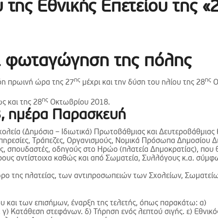
της Εθνικής Επετείου της «
αι φωταγώγηση της πόλης
ης
ης
δόη πρωινή ώρα της 27
μέχρι και την δύση του ηλίου της 28
Ο
ης
ς και της 28
Οκτωβρίου 2018.
8, ημέρα Παρασκευή
Σχολεία (Δημόσια – Ιδιωτικά) Πρωτοβάθμιας και Δευτεροβάθμιας
 Υπηρεσίες, Τράπεζες, Οργανισμούς, Νομικά Πρόσωπα Δημοσίου Δ
ς, σπουδαστές, οδηγούς στο Ηρώο (πλατεία Δημοκρατίας), που
ους αντίστοιχα καθώς και από Σωματεία, Συλλόγους κ.α. σύμφ
ο της πλατείας, των αντιπροσωπειών των Σχολείων, Σωματείω
 και των επισήμων, έναρξη της τελετής, όπως παρακάτω: α)
γ) Κατάθεση στεφάνων. δ) Τήρηση ενός λεπτού σιγής. ε) Εθνικό