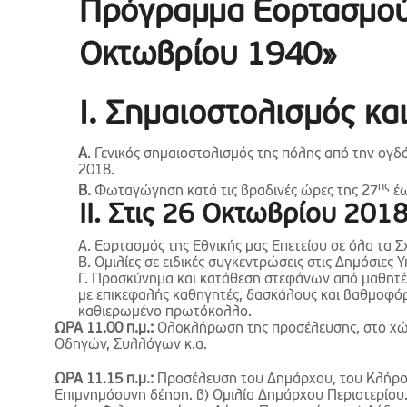
Πρόγραμμα Εορτασμού 
Οκτωβρίου 1940»
Ι. Σημαιοστολισμός κ
Α
. Γενικός σημαιοστολισμός της πόλης από την ογ
2018.
ης
Β.
Φωταγώγηση κατά τις βραδινές ώρες της 27
έω
ΙΙ. Στις 26 Οκτωβρίου 201
Α. Εορτασμός της Εθνικής μας Επετείου σε όλα τα 
Β. Ομιλίες σε ειδικές συγκεντρώσεις στις Δημόσιες
Γ. Προσκύνημα και κατάθεση στεφάνων από μαθητέ
με επικεφαλής καθηγητές, δασκάλους και βαθμοφόρ
καθιερωμένο πρωτόκολλο.
ΩΡΑ 11.00 π.μ.:
Ολοκλήρωση της προσέλευσης, στο χώρ
Οδηγών, Συλλόγων κ.α.
ΩΡΑ 11.15 π.μ.:
Προσέλευση του Δημάρχου, του Κλήρου
Επιμνημόσυνη δέηση. β) Ομιλία Δημάρχου Περιστερίου. 