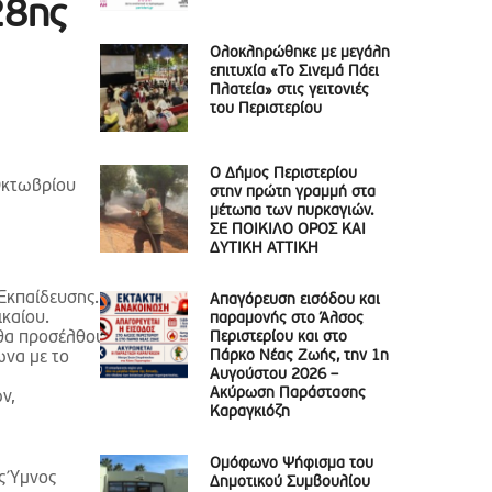
28ης
Ολοκληρώθηκε με μεγάλη
επιτυχία «Το Σινεμά Πάει
Πλατεία» στις γειτονιές
του Περιστερίου
Ο Δήμος Περιστερίου
κτωβρίου
στην πρώτη γραμμή στα
μέτωπα των πυρκαγιών.
ΣΕ ΠΟΙΚΙΛΟ ΟΡΟΣ ΚΑΙ
ΔΥΤΙΚΗ ΑΤΤΙΚΗ
 Εκπαίδευσης.
Απαγόρευση εισόδου και
ικαίου.
παραμονής στο Άλσος
 θα προσέλθουν
Περιστερίου και στο
Πάρκο Νέας Ζωής, την 1η
ωνα με το
Αυγούστου 2026 –
Ακύρωση Παράστασης
ν,
Καραγκιόζη
Ομόφωνο Ψήφισμα του
ς Ύμνος
Δημοτικού Συμβουλίου