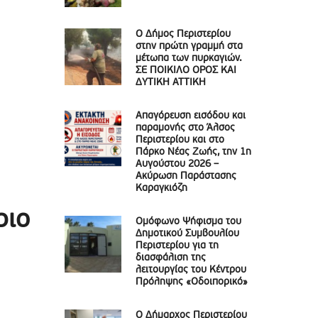
Ο Δήμος Περιστερίου
στην πρώτη γραμμή στα
μέτωπα των πυρκαγιών.
ΣΕ ΠΟΙΚΙΛΟ ΟΡΟΣ ΚΑΙ
ΔΥΤΙΚΗ ΑΤΤΙΚΗ
Απαγόρευση εισόδου και
παραμονής στο Άλσος
Περιστερίου και στο
Πάρκο Νέας Ζωής, την 1η
Αυγούστου 2026 –
Ακύρωση Παράστασης
Καραγκιόζη
ριο
Ομόφωνο Ψήφισμα του
Δημοτικού Συμβουλίου
Περιστερίου για τη
διασφάλιση της
λειτουργίας του Κέντρου
Πρόληψης «Οδοιπορικό»
Ο Δήμαρχος Περιστερίου