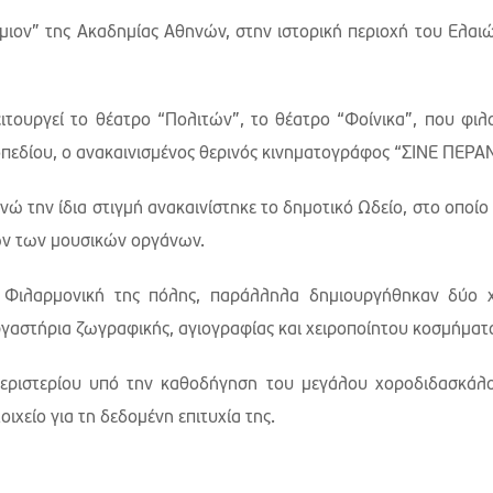
ιον” της Ακαδημίας Αθηνών, στην ιστορική περιοχή του Ελαιώ
τουργεί το θέατρο “Πολιτών”, το θέατρο “Φοίνικα”, που φιλοξ
οπεδίου, ο ανακαινισμένος θερινός κινηματογράφος “ΣΙΝΕ ΠΕΡΑΝ
ενώ την ίδια στιγμή ανακαινίστηκε το δημοτικό Ωδείο, στο οποίο
ων των μουσικών οργάνων.
 η Φιλαρμονική της πόλης, παράλληλα δημιουργήθηκαν δύο 
εργαστήρια ζωγραφικής, αγιογραφίας και χειροποίητου κοσμήματ
Περιστερίου υπό την καθοδήγηση του μεγάλου χοροδιδασκά
ιχείο για τη δεδομένη επιτυχία της.