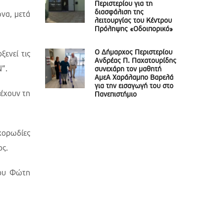
Περιστερίου για τη
διασφάλιση της
να, μετά
λειτουργίας του Κέντρου
Πρόληψης «Οδοιπορικό»
Ο Δήμαρχος Περιστερίου
ενεί τις
Ανδρέας Π. Παχατουρίδης
”.
συνεχάρη τον μαθητή
ΑμεΑ Χαράλαμπο Βαρελά
για την εισαγωγή του στο
 έχουν τη
Πανεπιστήμιο
χορωδίες
ος.
λου Φώτη