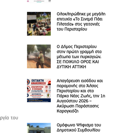
Ολοκληρώθηκε με μεγάλη
επιτυχία «Το Σινεμά Πάει
Πλατεία» στις γειτονιές
του Περιστερίου
Ο Δήμος Περιστερίου
στην πρώτη γραμμή στα
μέτωπα των πυρκαγιών.
ΣΕ ΠΟΙΚΙΛΟ ΟΡΟΣ ΚΑΙ
ΔΥΤΙΚΗ ΑΤΤΙΚΗ
Απαγόρευση εισόδου και
παραμονής στο Άλσος
Περιστερίου και στο
Πάρκο Νέας Ζωής, την 1η
Αυγούστου 2026 –
Ακύρωση Παράστασης
Καραγκιόζη
ργία του
Ομόφωνο Ψήφισμα του
Δημοτικού Συμβουλίου