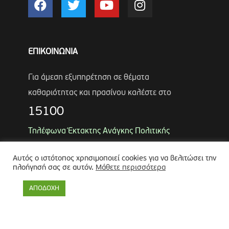
ΕΠΙΚΟΙΝΩΝΙΑ
Για άμεση εξυπηρέτηση σε θέματα
καθαριότητας και πρασίνου καλέστε στο
15100
Τηλέφωνα Έκτακτης Ανάγκης Πολιτικής
Προστασίας
Αυτός ο ιστότοπος χρησιμοποιεί cookies για να βελιτώσει την
Αντιδήμαρχος
Λύκος Παναγιώτης
πλοήγησή σας σε αυτόν.
Μάθετε περισσότερα
Θωμάς Ρουμπάκος
(κιν. 6947966451)
ΑΠΟΔΟΧΗ