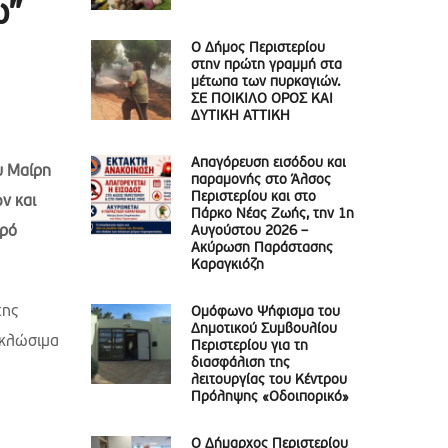
ω”
Ο Δήμος Περιστερίου
στην πρώτη γραμμή στα
μέτωπα των πυρκαγιών.
ΣΕ ΠΟΙΚΙΛΟ ΟΡΟΣ ΚΑΙ
ΔΥΤΙΚΗ ΑΤΤΙΚΗ
Απαγόρευση εισόδου και
υ Μαίρη
παραμονής στο Άλσος
Περιστερίου και στο
ν και
Πάρκο Νέας Ζωής, την 1η
τρό
Αυγούστου 2026 –
Ακύρωση Παράστασης
Καραγκιόζη
της
Ομόφωνο Ψήφισμα του
Δημοτικού Συμβουλίου
υκλώσιμα
Περιστερίου για τη
διασφάλιση της
λειτουργίας του Κέντρου
Πρόληψης «Οδοιπορικό»
Ο Δήμαρχος Περιστερίου