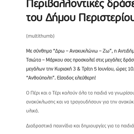
Περιβαλλοντικές δράσ
του Δήμου Περιστερίο
{multithumb}
Με σύνθημα “Δρω – Ανακυκλώνω – Ζω”, η Αντιδήμ
Τσιώτα – Μάρκου σας προσκαλεί στις μεγάλες δράσε
μεγάλων την Κυριακή 3 & Τρίτη 5 Ιουνίου, ώρες 10
“Ανθούπολη”. Είσοδος ελεύθερη!
Ο Πέρι και ο Τέρι καλούν όλα τα παιδιά να γνωρίσ
ανακύκλωσης και να τραγουδήσουν για την ανακύ
υλικά.
Διαδραστικά παιχνίδια και δημιουργίες για τα παιδιά