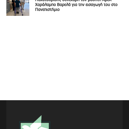
Παχατουρίδης συνεχάρη τον μαθητή ΑμεΑ
Χαράλαμπο Βαρελά για την εισαγωγή του στο
Πανεπιστήμιο