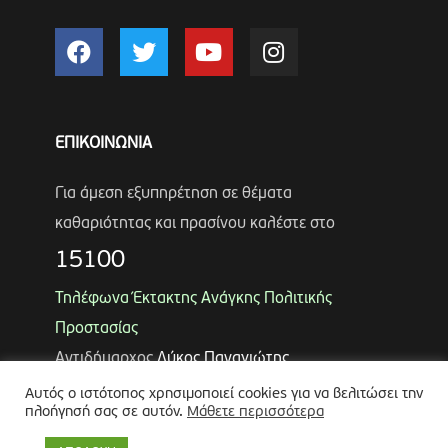
ΕΠΙΚΟΙΝΩΝΙΑ
Για άμεση εξυπηρέτηση σε θέματα
καθαριότητας και πρασίνου καλέστε στο
15100
Τηλέφωνα Έκτακτης Ανάγκης Πολιτικής
Προστασίας
Αντιδήμαρχος
Λύκος Παναγιώτης
Θωμάς Ρουμπάκος
(κιν. 6947966451)
Αυτός ο ιστότοπος χρησιμοποιεί cookies για να βελιτώσει την
πλοήγησή σας σε αυτόν.
Μάθετε περισσότερα