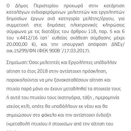
Ο Δήμος Περιστερίου προχωρά στην κατάρτιση
καταλόγων ενδιαφερόμενων μελετητών και εργοληπτών
δημοσίων έργων ανά κατηγορία μελέτης/έργου, για
συμμετοχή στις δημόσιες ηλεκτρονικές κληρώσεις
σύμφωνα με τις διατάξεις του άρθρου 118, παρ. 5 και 6
του ν.4412/16 (απ΄ ευθείας ανάθεση σύμβασης μέχρι
20.000,00 €), και την υπουργική απόφαση ΔΝΣγ/
οικ.15299/ΦΝ (ΦΕΚ 900Β΄/17.03.2017).
Σημείωση: Όσοι μελετητές και Εργολήπτες υπέβαλλαν
αίτηση το έτος 2018 στην αντίστοιχη πρόσκληση,
παρακαλούνται να μην ξανακαταθέσουν αίτηση και
πτυχίο παρά μόνο αν έχουν μεταβληθεί τα στοιχεία τους
ή αυτά του πτυχίου τους (κατηγόρια, τάξη , ημερομηνία
ισχύος κτλ), οπότε θα υποβάλλουν εκ νέου και θα
σημειώσουν στο φάκελο και την αντίστοιχη ένδειξη
(«μεταβολή πτυχίου ή στοιχείων από την αίτηση του