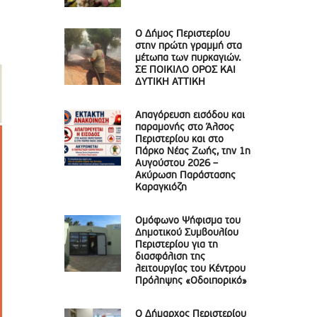
Ο Δήμος Περιστερίου
στην πρώτη γραμμή στα
μέτωπα των πυρκαγιών.
ΣΕ ΠΟΙΚΙΛΟ ΟΡΟΣ ΚΑΙ
ΔΥΤΙΚΗ ΑΤΤΙΚΗ
Απαγόρευση εισόδου και
παραμονής στο Άλσος
Περιστερίου και στο
Πάρκο Νέας Ζωής, την 1η
Αυγούστου 2026 –
Ακύρωση Παράστασης
Καραγκιόζη
Ομόφωνο Ψήφισμα του
Δημοτικού Συμβουλίου
Περιστερίου για τη
διασφάλιση της
λειτουργίας του Κέντρου
Πρόληψης «Οδοιπορικό»
Ο Δήμαρχος Περιστερίου