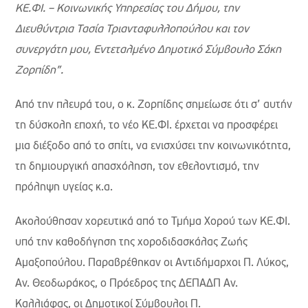
ΚΕ.ΦΙ. – Κοινωνικής Υπηρεσίας του Δήμου, την
Διευθύντρια Τασία Τριανταφυλλοπούλου και τον
συνεργάτη μου, Εντεταλμένο Δημοτικό Σύμβουλο Σάκη
Ζορπίδη”.
Από την πλευρά του, ο κ. Ζορπίδης σημείωσε ότι σ’ αυτήν
τη δύσκολη εποχή, το νέο ΚΕ.ΦΙ. έρχεται να προσφέρει
μια διέξοδο από το σπίτι, να ενισχύσει την κοινωνικότητα,
τη δημιουργική απασχόληση, τον εθελοντισμό, την
πρόληψη υγείας κ.α.
Ακολούθησαν χορευτικά από το Τμήμα Χορού των ΚΕ.ΦΙ.
υπό την καθοδήγηση της χοροδιδασκάλας Ζωής
Αμαξοπούλου. Παραβρέθηκαν οι Αντιδήμαρχοι Π. Λύκος,
Αν. Θεοδωράκος, ο Πρόεδρος της ΔΕΠΑΔΠ Αν.
Καλλιάφας, οι Δημοτικοί Σύμβουλοι Π.