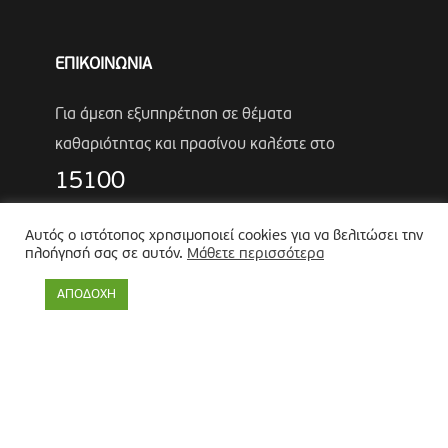
ΕΠΙΚΟΙΝΩΝΙΑ
Για άμεση εξυπηρέτηση σε θέματα
καθαριότητας και πρασίνου καλέστε στο
15100
Τηλέφωνα Έκτακτης Ανάγκης Πολιτικής
Αυτός ο ιστότοπος χρησιμοποιεί cookies για να βελιτώσει την
Προστασίας
πλοήγησή σας σε αυτόν.
Μάθετε περισσότερα
Αντιδήμαρχος
Λύκος Παναγιώτης
ΑΠΟΔΟΧΗ
Θωμάς Ρουμπάκος
(κιν. 6947966451)