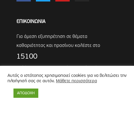
ΕΠΙΚΟΙΝΩΝΙΑ
Για άμεση εξυπηρέτηση σε θέματα
καθαριότητας και πρασίνου καλέστε στο
15100
Τηλέφωνα Έκτακτης Ανάγκης Πολιτικής
Αυτός ο ιστότοπος χρησιμοποιεί cookies για να βελιτώσει την
Προστασίας
πλοήγησή σας σε αυτόν.
Μάθετε περισσότερα
Αντιδήμαρχος
Λύκος Παναγιώτης
ΑΠΟΔΟΧΗ
Θωμάς Ρουμπάκος
(κιν. 6947966451)