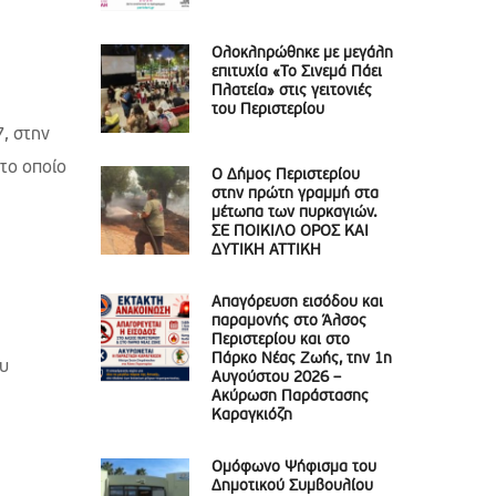
Ολοκληρώθηκε με μεγάλη
επιτυχία «Το Σινεμά Πάει
Πλατεία» στις γειτονιές
του Περιστερίου
7, στην
 το οποίο
Ο Δήμος Περιστερίου
στην πρώτη γραμμή στα
μέτωπα των πυρκαγιών.
ΣΕ ΠΟΙΚΙΛΟ ΟΡΟΣ ΚΑΙ
ΔΥΤΙΚΗ ΑΤΤΙΚΗ
Απαγόρευση εισόδου και
παραμονής στο Άλσος
Περιστερίου και στο
Πάρκο Νέας Ζωής, την 1η
ου
Αυγούστου 2026 –
Ακύρωση Παράστασης
Καραγκιόζη
Ομόφωνο Ψήφισμα του
Δημοτικού Συμβουλίου