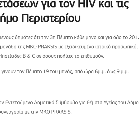
άσεων για τον HIV και τις
Δήμο Περιστερίου
ενους δημότες ότι την 3η Πέμπτη κάθε μήνα και για όλο το 201
 μονάδα της ΜΚΟ PRAKSIS με εξειδικευμένο ιατρικό προσωπικό,
Ηπατίτιδες B & C σε όσους πολίτες το επιθυμούν.
α γίνουν την Πέμπτη 19 του μηνός, από ώρα 6μ.μ. έως 9 μ.μ.
τον Εντεταλμένο Δημοτικό Σύμβουλο για θέματα Υγείας του Δήμ
 συνεργασία με την MKO PRAKSIS.